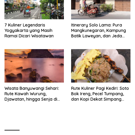
7 Kuliner Legendaris
Itinerary Solo Lama: Pura
Yogyakarta yang Masih
Mangkunegaran, Kampung
Ramai Dicari Wisatawan
Batik Laweyan, dan Jeda
Timlo-Selat Solo
Wisata Banyuwangi Sehari:
Rute Kuliner Pagi Kediri: Soto
Rute Kawah Wurung,
Bok Ireng, Pecel Tumpang,
Djawatan, hingga Senja di
dan Kopi Dekat Simpang
Pulau Merah
Lima Gumul