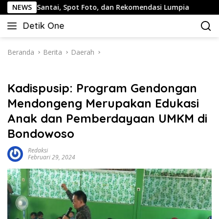
Langsung
ntai, Spot Foto, dan Rekomendasi Lumpia
NEWS
Panduan Wisa
ke
Detik One
konten
Tajam
Ungkap
Fakta
Beranda
Berita
Daerah
Kadispusip: Program Gendongan
Mendongeng Merupakan Edukasi
Anak dan Pemberdayaan UMKM di
Bondowoso
Redaksi
Februari 29, 2024