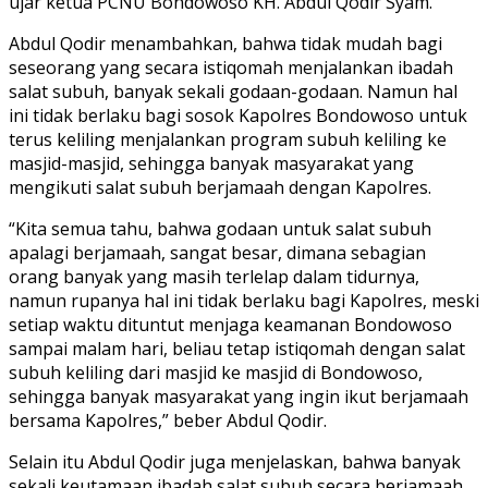
ujar ketua PCNU Bondowoso KH. Abdul Qodir Syam.
Abdul Qodir menambahkan, bahwa tidak mudah bagi
seseorang yang secara istiqomah menjalankan ibadah
salat subuh, banyak sekali godaan-godaan. Namun hal
ini tidak berlaku bagi sosok Kapolres Bondowoso untuk
terus keliling menjalankan program subuh keliling ke
masjid-masjid, sehingga banyak masyarakat yang
mengikuti salat subuh berjamaah dengan Kapolres.
“Kita semua tahu, bahwa godaan untuk salat subuh
apalagi berjamaah, sangat besar, dimana sebagian
orang banyak yang masih terlelap dalam tidurnya,
namun rupanya hal ini tidak berlaku bagi Kapolres, meski
setiap waktu dituntut menjaga keamanan Bondowoso
sampai malam hari, beliau tetap istiqomah dengan salat
subuh keliling dari masjid ke masjid di Bondowoso,
sehingga banyak masyarakat yang ingin ikut berjamaah
bersama Kapolres,” beber Abdul Qodir.
Selain itu Abdul Qodir juga menjelaskan, bahwa banyak
sekali keutamaan ibadah salat subuh secara berjamaah,