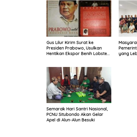
Gus Lilur Kirim Surat ke
Masyara
Presiden Prabowo, Usulkan
Pemerint
Hentikan Ekspor Benih Lobster
yang Le
dan Ganti Ekspor Lobster 50
Gram
Semarak Hari Santri Nasional,
PCNU Situbondo Akan Gelar
Apel di Alun-Alun Besuki