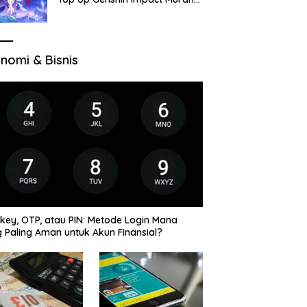
di VocaGame untuk Jelajah
Wilayah Baru
nomi & Bisnis
key, OTP, atau PIN: Metode Login Mana
 Paling Aman untuk Akun Finansial?