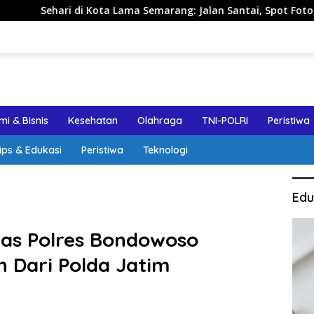
ama Semarang: Jalan Santai, Spot Foto, dan Rekomendasi Lumpi
i & Bisnis
Kesehatan
Olahraga
TNI-POLRI
Peristiwa
ips & Edukasi
Peristiwa
Teknologi
Edu
tas Polres Bondowoso
 Dari Polda Jatim