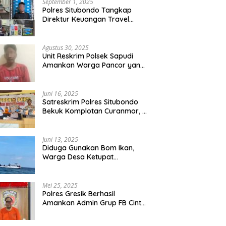
September 1, 2025
Polres Situbondo Tangkap
Direktur Keuangan Travel
Umroh Bodong, Kerugian
Capai Miliaran Rupiah
Agustus 30, 2025
Unit Reskrim Polsek Sapudi
Amankan Warga Pancor yang
Diduga Miliki Sabu
Juni 16, 2025
Satreskrim Polres Situbondo
Bekuk Komplotan Curanmor, 9
Tersangka Berhasil Diringkus
Juni 13, 2025
Diduga Gunakan Bom Ikan,
Warga Desa Ketupat
Kecamatan Raas Terancam
Pidana
Mei 25, 2025
Polres Gresik Berhasil
Amankan Admin Grup FB Cinta
Sedarah di Denpasar Bali