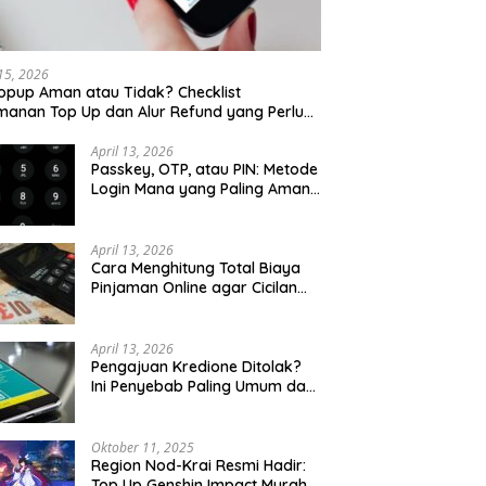
 15, 2026
opup Aman atau Tidak? Checklist
anan Top Up dan Alur Refund yang Perlu
u Cek
April 13, 2026
Passkey, OTP, atau PIN: Metode
Login Mana yang Paling Aman
untuk Akun Finansial?
April 13, 2026
Cara Menghitung Total Biaya
Pinjaman Online agar Cicilan
Tidak Menjebak
April 13, 2026
Pengajuan Kredione Ditolak?
Ini Penyebab Paling Umum dan
Cara Ajukan Ulang
Oktober 11, 2025
Region Nod-Krai Resmi Hadir:
Top Up Genshin Impact Murah