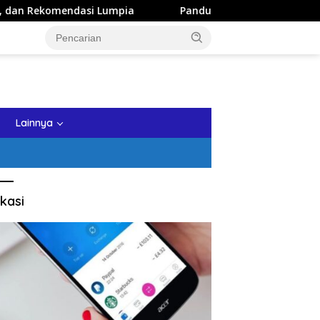
a
Panduan Wisata Keluarga ke Kota Batu: Itinerary Seha
tutup
Lainnya
kasi