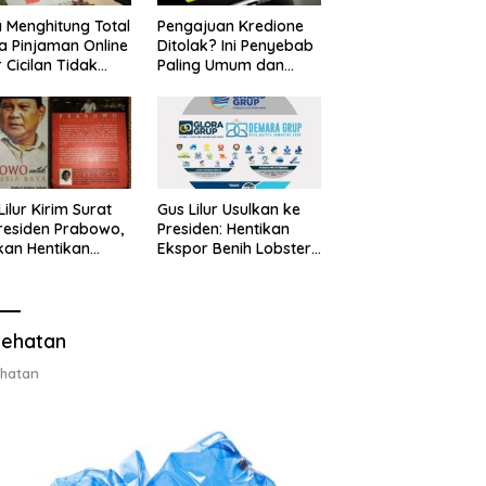
 Menghitung Total
Pengajuan Kredione
a Pinjaman Online
Ditolak? Ini Penyebab
 Cicilan Tidak
Paling Umum dan
jebak
Cara Ajukan Ulang
Lilur Kirim Surat
Gus Lilur Usulkan ke
residen Prabowo,
Presiden: Hentikan
kan Hentikan
Ekspor Benih Lobster,
or Benih Lobster
Ganti dengan Ekspor
Ganti Ekspor
Lobster 50 Gram
ter 50 Gram
ehatan
hatan