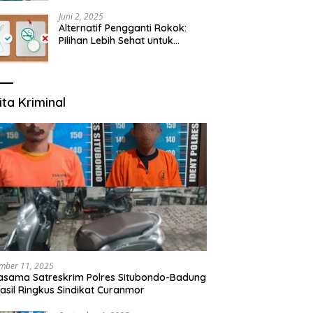
yang Mengerti Kebutuhanmu
Juni 2, 2025
Alternatif Pengganti Rokok:
Pilihan Lebih Sehat untuk
Mengurangi Risiko Merokok
ita Kriminal
mber 11, 2025
asama Satreskrim Polres Situbondo-Badung
asil Ringkus Sindikat Curanmor