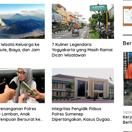
Ber
Wisata Keluarga ke
7 Kuliner Legendaris
ute, Biaya, dan Jam
Yogyakarta yang Masih Ramai
Dicari Wisatawan
Penanganan Polres
Integritas Penyidik Pidsus
Septe
 Lamban, Anak
Polres Sumenep
Kerj
enipuan Bersurat ke
Dipertanyakan, Kasus Dugaan
Berh
lri
Penipuan Oknum LSM Tak
Kunjung Ada Kepastian