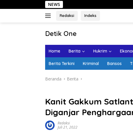
Langsung
NEWS
Sehari di Kota L
ke
konten
Redaksi
Indeks
tutup
Detik One
Tajam
Ungkap
Home
Berita
Hukrim
Ekonom
Fakta
Berita Terkini
Kriminal
Bansos
T
Beranda
Berita
Kanit Gakkum Satlan
Diganjar Penghargaan
Redaksi
Juli 21, 2022