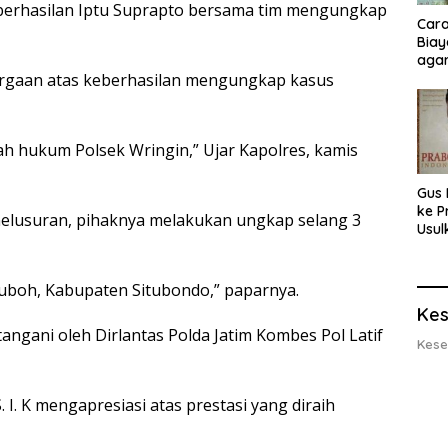
berhasilan Iptu Suprapto bersama tim mengungkap
Cara
Biay
agar
argaan atas keberhasilan mengungkap kasus
Men
layah hukum Polsek Wringin,” Ujar Kapolres, kamis
Gus 
ke P
elusuran, pihaknya melakukan ungkap selang 3
Usul
Eksp
dan 
Lobs
uboh, Kabupaten Situbondo,” paparnya.
Kes
ngani oleh Dirlantas Polda Jatim Kombes Pol Latif
Kese
. K mengapresiasi atas prestasi yang diraih