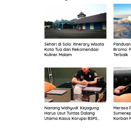
Sehari di Solo: Itinerary Wisata
Panduan 
Kota Tua dan Rekomendasi
Bromo: R
Kuliner Malam
Terbaik
Nanang Wahyudi: Kejagung
Merasa 
Harus Usut Tuntas Dalang
Sumenep
Utama Kasus Korupsi BSPS
Korban P
Sumenep
Mabes Po