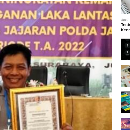
April
Tent
Keam
Kam