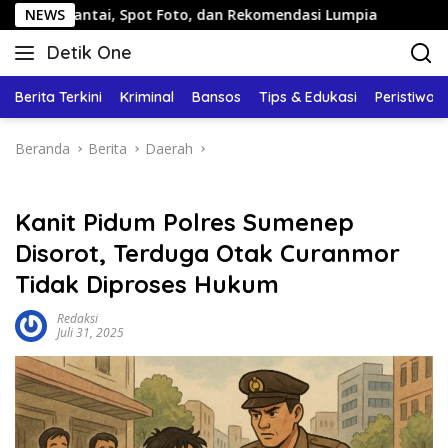
Langsung
i, Spot Foto, dan Rekomendasi Lumpia
NEWS
Panduan Wisata 
ke
Detik One
konten
Tajam
Ungkap
Berita Terkini
Kriminal
Bansos
Tips & Edukasi
Peristiwa
Fakta
Beranda
Berita
Daerah
Kanit Pidum Polres Sumenep
Disorot, Terduga Otak Curanmor
Tidak Diproses Hukum
Redaksi
Juli 31, 2025