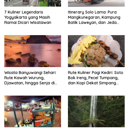
7 Kuliner Legendaris
Itinerary Solo Lama: Pura
Yogyakarta yang Masih
Mangkunegaran, Kampung
Ramai Dicari Wisatawan
Batik Laweyan, dan Jeda
Timlo-Selat Solo
Wisata Banyuwangi Sehari:
Rute Kuliner Pagi Kediri: Soto
Rute Kawah Wurung,
Bok Ireng, Pecel Tumpang,
Djawatan, hingga Senja di
dan Kopi Dekat Simpang
Pulau Merah
Lima Gumul