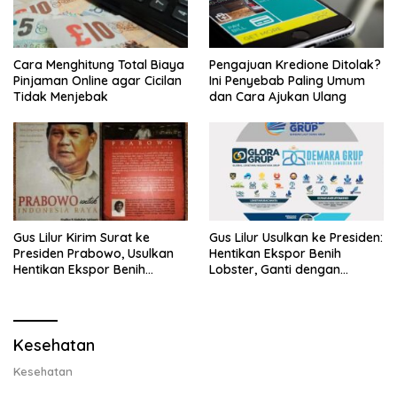
Cara Menghitung Total Biaya
Pengajuan Kredione Ditolak?
Pinjaman Online agar Cicilan
Ini Penyebab Paling Umum
Tidak Menjebak
dan Cara Ajukan Ulang
Gus Lilur Kirim Surat ke
Gus Lilur Usulkan ke Presiden:
Presiden Prabowo, Usulkan
Hentikan Ekspor Benih
Hentikan Ekspor Benih
Lobster, Ganti dengan
Lobster dan Ganti Ekspor
Ekspor Lobster 50 Gram
Lobster 50 Gram
Kesehatan
Kesehatan