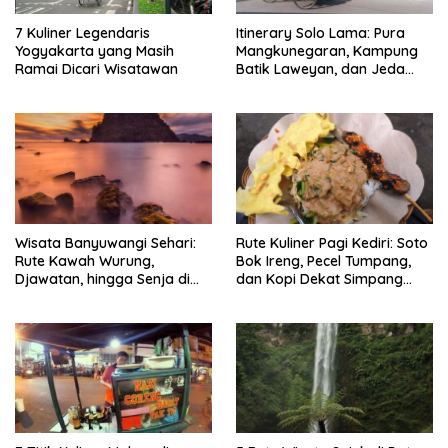
7 Kuliner Legendaris
Itinerary Solo Lama: Pura
Yogyakarta yang Masih
Mangkunegaran, Kampung
Ramai Dicari Wisatawan
Batik Laweyan, dan Jeda
Timlo-Selat Solo
Wisata Banyuwangi Sehari:
Rute Kuliner Pagi Kediri: Soto
Rute Kawah Wurung,
Bok Ireng, Pecel Tumpang,
Djawatan, hingga Senja di
dan Kopi Dekat Simpang
Pulau Merah
Lima Gumul