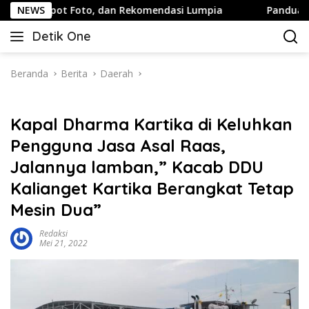
Langsung
Foto, dan Rekomendasi Lumpia
NEWS
Panduan Wisata Keluarga 
ke
Detik One
konten
Tajam
Ungkap
Fakta
Beranda
Berita
Daerah
Kapal Dharma Kartika di Keluhkan
Pengguna Jasa Asal Raas,
Jalannya lamban,” Kacab DDU
Kalianget Kartika Berangkat Tetap
Mesin Dua”
Redaksi
Mei 21, 2022