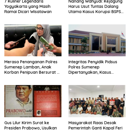
7 Kuliner Legendaris
Nanang Wahyudi: Kejagung
Yogyakarta yang Masih
Harus Usut Tuntas Dalang
Ramai Dicari Wisatawan
Utama Kasus Korupsi BSPS
Sumenep
Merasa Penanganan Polres
Integritas Penyidik Pidsus
Sumenep Lamban, Anak
Polres Sumenep
Korban Penipuan Bersurat ke
Dipertanyakan, Kasus
Mabes Polri
Dugaan Penipuan Oknum
LSM Tak Kunjung Ada
Kepastian
Gus Lilur Kirim Surat ke
Masyarakat Raas Desak
Presiden Prabowo, Usulkan
Pemerintah Ganti Kapal Feri