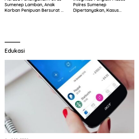
Sumenep Lamban, Anak
Polres Sumenep
Korban Penipuan Bersurat ke
Dipertanyakan, Kasus
Mabes Polri
Dugaan Penipuan Oknum
LSM Tak Kunjung Ada
Kepastian
Edukasi