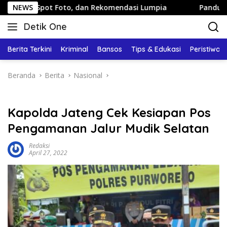
Langsung
ot Foto, dan Rekomendasi Lumpia
NEWS
Panduan Wisata Keluar
ke
Detik One
konten
Tajam
Ungkap
Berita Terkini
Kriminal
Bansos
Tips & Edukasi
Peristiwa
Fakta
Beranda
Berita
Nasional
Kapolda Jateng Cek Kesiapan Pos
Pengamanan Jalur Mudik Selatan
Redaksi
April 27, 2022