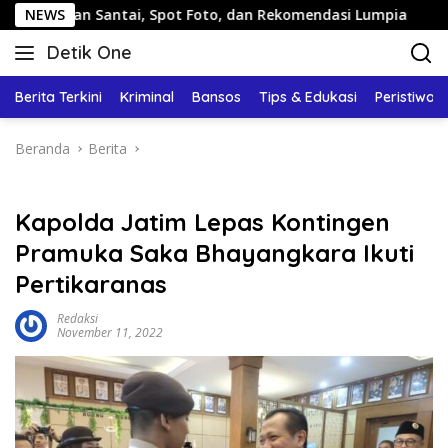
Langsung
Jalan Santai, Spot Foto, dan Rekomendasi Lumpia
NEWS
Pandu
ke
Detik One
konten
Tajam
Ungkap
Berita Terkini
Kriminal
Bansos
Tips & Edukasi
Peristiwa
Fakta
Beranda
Berita
Kapolda Jatim Lepas Kontingen
Pramuka Saka Bhayangkara Ikuti
Pertikaranas
Redaksi
November 11, 2022