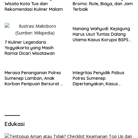
Wisata Kota Tua dan
Bromo: Rute, Biaya, dan Jam
Rekomendasi Kuliner Malam
Terbaik
Nanang Wahyudi: Kejagung
Harus Usut Tuntas Dalang
Utama Kasus Korupsi BSPS
7 Kuliner Legendaris
Sumenep
Yogyakarta yang Masih
Ramai Dicari Wisatawan
Merasa Penanganan Polres
Integritas Penyidik Pidsus
Sumenep Lamban, Anak
Polres Sumenep
Korban Penipuan Bersurat ke
Dipertanyakan, Kasus
Mabes Polri
Dugaan Penipuan Oknum
LSM Tak Kunjung Ada
Kepastian
Edukasi