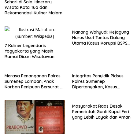
Sehari di Solo: Itinerary
Wisata Kota Tua dan
Rekomendasi Kuliner Malam
Nanang Wahyudi: Kejagung
Harus Usut Tuntas Dalang
Utama Kasus Korupsi BSPS
7 Kuliner Legendaris
Sumenep
Yogyakarta yang Masih
Ramai Dicari Wisatawan
Merasa Penanganan Polres
Integritas Penyidik Pidsus
Sumenep Lamban, Anak
Polres Sumenep
Korban Penipuan Bersurat ke
Dipertanyakan, Kasus
Mabes Polri
Dugaan Penipuan Oknum
LSM Tak Kunjung Ada
Kepastian
Masyarakat Raas Desak
Pemerintah Ganti Kapal Feri
yang Lebih Layak dan Aman