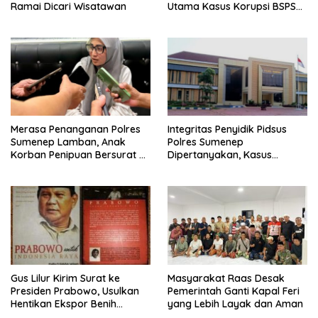
Ramai Dicari Wisatawan
Utama Kasus Korupsi BSPS
Sumenep
Merasa Penanganan Polres
Integritas Penyidik Pidsus
Sumenep Lamban, Anak
Polres Sumenep
Korban Penipuan Bersurat ke
Dipertanyakan, Kasus
Mabes Polri
Dugaan Penipuan Oknum
LSM Tak Kunjung Ada
Kepastian
Gus Lilur Kirim Surat ke
Masyarakat Raas Desak
Presiden Prabowo, Usulkan
Pemerintah Ganti Kapal Feri
Hentikan Ekspor Benih
yang Lebih Layak dan Aman
Lobster dan Ganti Ekspor