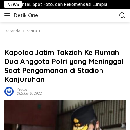
Langsung
ai, Spot Foto, dan Rekomendasi Lumpia
NEWS
Panduan Wisata 
ke
Detik One
konten
Tajam
Ungkap
Fakta
Beranda
Berita
Kapolda Jatim Takziah Ke Rumah
Dua Anggota Polri yang Meninggal
Saat Pengamanan di Stadion
Kanjuruhan
Redaksi
Oktober 9, 2022