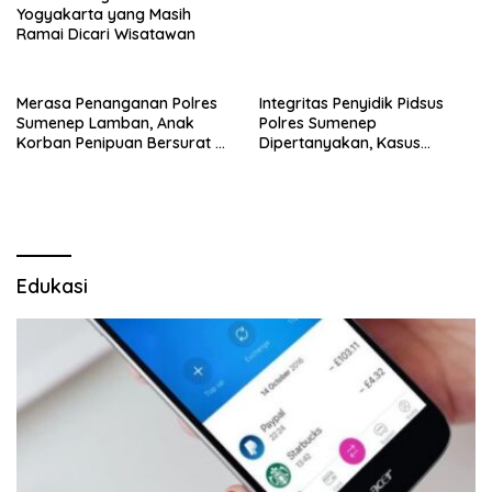
Yogyakarta yang Masih
Ramai Dicari Wisatawan
Merasa Penanganan Polres
Integritas Penyidik Pidsus
Sumenep Lamban, Anak
Polres Sumenep
Korban Penipuan Bersurat ke
Dipertanyakan, Kasus
Mabes Polri
Dugaan Penipuan Oknum
LSM Tak Kunjung Ada
Kepastian
Edukasi