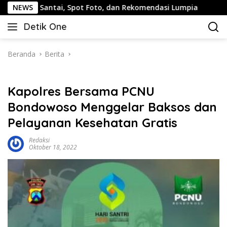
Langsung
Santai, Spot Foto, dan Rekomendasi Lumpia
NEWS
Panduan Wis
ke
Detik One
konten
Tajam
Ungkap
Fakta
Beranda
Berita
Kapolres Bersama PCNU
Bondowoso Menggelar Baksos dan
Pelayanan Kesehatan Gratis
Redaksi
Oktober 18, 2022