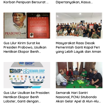
Korban Penipuan Bersurat ke
Dipertanyakan, Kasus
Mabes Polri
Dugaan Penipuan Oknum
LSM Tak Kunjung Ada
Kepastian
Gus Lilur Kirim Surat ke
Masyarakat Raas Desak
Presiden Prabowo, Usulkan
Pemerintah Ganti Kapal Feri
Hentikan Ekspor Benih
yang Lebih Layak dan Aman
Lobster dan Ganti Ekspor
Lobster 50 Gram
Gus Lilur Usulkan ke Presiden:
Semarak Hari Santri
Hentikan Ekspor Benih
Nasional, PCNU Situbondo
Lobster, Ganti dengan
Akan Gelar Apel di Alun-Alun
Ekspor Lobster 50 Gram
Besuki