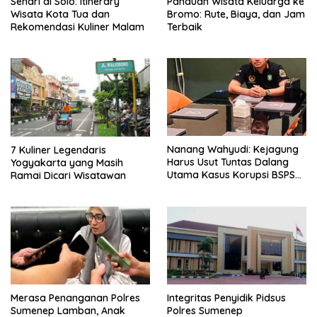
Sehari di Solo: Itinerary
Panduan Wisata Keluarga ke
Wisata Kota Tua dan
Bromo: Rute, Biaya, dan Jam
Rekomendasi Kuliner Malam
Terbaik
Nanang Wahyudi: Kejagung
7 Kuliner Legendaris
Harus Usut Tuntas Dalang
Yogyakarta yang Masih
Utama Kasus Korupsi BSPS
Ramai Dicari Wisatawan
Sumenep
Merasa Penanganan Polres
Integritas Penyidik Pidsus
Sumenep Lamban, Anak
Polres Sumenep