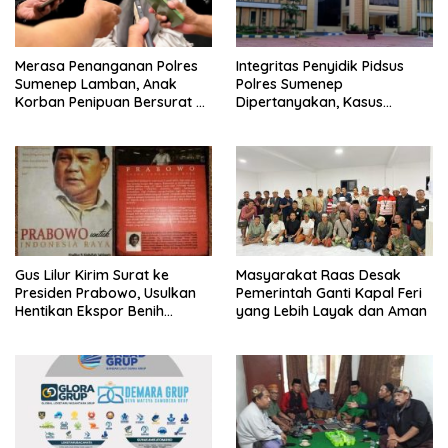
Merasa Penanganan Polres
Integritas Penyidik Pidsus
Sumenep Lamban, Anak
Polres Sumenep
Korban Penipuan Bersurat ke
Dipertanyakan, Kasus
Mabes Polri
Dugaan Penipuan Oknum
LSM Tak Kunjung Ada
Kepastian
Gus Lilur Kirim Surat ke
Masyarakat Raas Desak
Presiden Prabowo, Usulkan
Pemerintah Ganti Kapal Feri
Hentikan Ekspor Benih
yang Lebih Layak dan Aman
Lobster dan Ganti Ekspor
Lobster 50 Gram