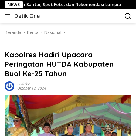
Langsung
antai, Spot Foto, dan Rekomendasi Lumpia
NEWS
Panduan Wis
ke
Detik One
konten
Tajam
Ungkap
Fakta
Beranda
Berita
Nasional
Kapolres Hadiri Upacara
Peringatan HUTDA Kabupaten
Buol Ke-25 Tahun
Redaksi
Oktober 12, 2024