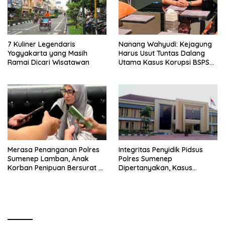
7 Kuliner Legendaris
Nanang Wahyudi: Kejagung
Yogyakarta yang Masih
Harus Usut Tuntas Dalang
Ramai Dicari Wisatawan
Utama Kasus Korupsi BSPS
Sumenep
Merasa Penanganan Polres
Integritas Penyidik Pidsus
Sumenep Lamban, Anak
Polres Sumenep
Korban Penipuan Bersurat ke
Dipertanyakan, Kasus
Mabes Polri
Dugaan Penipuan Oknum
LSM Tak Kunjung Ada
Kepastian