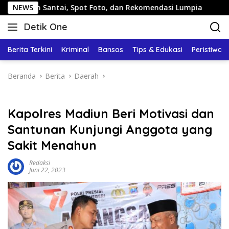
Langsung
antai, Spot Foto, dan Rekomendasi Lumpia
NEWS
Panduan Wis
ke
Detik One
konten
Tajam
Ungkap
Berita Terkini
Kriminal
Bansos
Tips & Edukasi
Peristiwa
Fakta
Beranda
Berita
Daerah
Kapolres Madiun Beri Motivasi dan
Santunan Kunjungi Anggota yang
Sakit Menahun
Redaksi
Juni 22, 2023