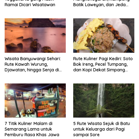
Ramai Dicari Wisatawan
Batik Laweyan, dan Jeda
Timlo-Selat Solo
Wisata Banyuwangi Sehari:
Rute Kuliner Pagi Kediri: Soto
Rute Kawah Wurung,
Bok Ireng, Pecel Tumpang,
Djawatan, hingga Senja di
dan Kopi Dekat Simpang
Pulau Merah
Lima Gumul
7 Titik Kuliner Malam di
5 Rute Wisata Sejuk di Batu
Semarang Lama untuk
untuk Keluarga dari Pagi
Pemburu Rasa Khas Jawa
sampai Sore