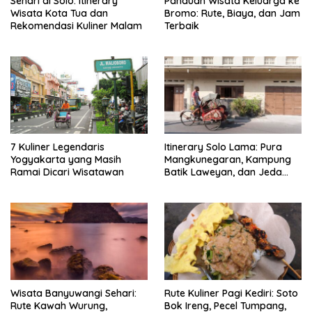
Sehari di Solo: Itinerary
Panduan Wisata Keluarga ke
Wisata Kota Tua dan
Bromo: Rute, Biaya, dan Jam
Rekomendasi Kuliner Malam
Terbaik
7 Kuliner Legendaris
Itinerary Solo Lama: Pura
Yogyakarta yang Masih
Mangkunegaran, Kampung
Ramai Dicari Wisatawan
Batik Laweyan, dan Jeda
Timlo-Selat Solo
Wisata Banyuwangi Sehari:
Rute Kuliner Pagi Kediri: Soto
Rute Kawah Wurung,
Bok Ireng, Pecel Tumpang,