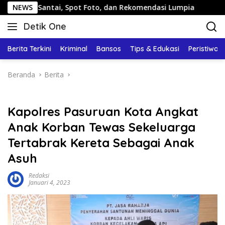
Langsung
tai, Spot Foto, dan Rekomendasi Lumpia
NEWS
Panduan Wisat
ke
Detik One
konten
Tajam
Ungkap
Berita Terkini
Kriminal
Bansos
Tips & Edukasi
Peristiwa
Fakta
Beranda
Berita
Kapolres Pasuruan Kota Angkat
Anak Korban Tewas Sekeluarga
Tertabrak Kereta Sebagai Anak
Asuh
Redaksi
Januari 4, 2023