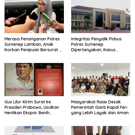
Merasa Penanganan Polres
Integritas Penyidik Pidsus
Sumenep Lamban, Anak
Polres Sumenep
Korban Penipuan Bersurat ke
Dipertanyakan, Kasus
Mabes Polri
Dugaan Penipuan Oknum
LSM Tak Kunjung Ada
Kepastian
Gus Lilur Kirim Surat ke
Masyarakat Raas Desak
Presiden Prabowo, Usulkan
Pemerintah Ganti Kapal Feri
Hentikan Ekspor Benih
yang Lebih Layak dan Aman
Lobster dan Ganti Ekspor
Lobster 50 Gram