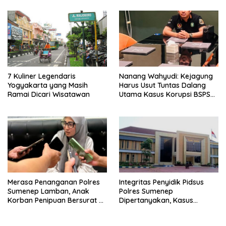
7 Kuliner Legendaris
Nanang Wahyudi: Kejagung
Yogyakarta yang Masih
Harus Usut Tuntas Dalang
Ramai Dicari Wisatawan
Utama Kasus Korupsi BSPS
Sumenep
Merasa Penanganan Polres
Integritas Penyidik Pidsus
Sumenep Lamban, Anak
Polres Sumenep
Korban Penipuan Bersurat ke
Dipertanyakan, Kasus
Mabes Polri
Dugaan Penipuan Oknum
LSM Tak Kunjung Ada