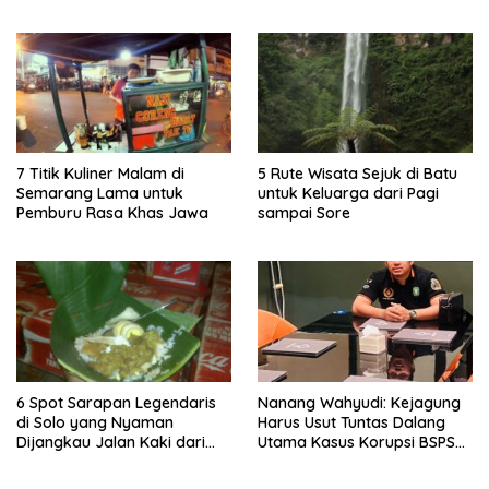
Pulau Merah
Lima Gumul
7 Titik Kuliner Malam di
5 Rute Wisata Sejuk di Batu
Semarang Lama untuk
untuk Keluarga dari Pagi
Pemburu Rasa Khas Jawa
sampai Sore
6 Spot Sarapan Legendaris
Nanang Wahyudi: Kejagung
di Solo yang Nyaman
Harus Usut Tuntas Dalang
Dijangkau Jalan Kaki dari
Utama Kasus Korupsi BSPS
Stasiun Balapan
Sumenep