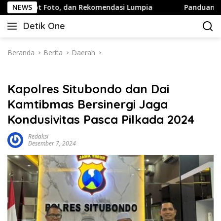
Langsung
Foto, dan Rekomendasi Lumpia
NEWS
Panduan Wisata Keluarga 
ke
Detik One
konten
Tajam
Ungkap
Fakta
Beranda
Berita
Daerah
Kapolres Situbondo dan Dai
Kamtibmas Bersinergi Jaga
Kondusivitas Pasca Pilkada 2024
Redaksi
Desember 7, 2024