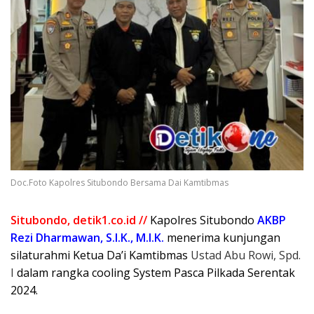
Doc.Foto Kapolres Situbondo Bersama Dai Kamtibmas
Situbondo, detik1.co.id //
Kapolres Situbondo
AKBP
Rezi Dharmawan, S.I.K., M.I.K.
menerima kunjungan
silaturahmi Ketua Da’i Kamtibmas
Ustad Abu Rowi, Spd.
I
dalam rangka cooling System Pasca Pilkada Serentak
2024.