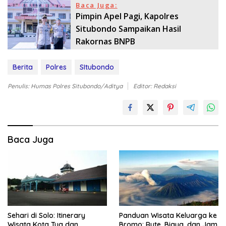
Baca Juga:
Pimpin Apel Pagi, Kapolres
Situbondo Sampaikan Hasil
Rakornas BNPB
Berita
Polres
SItubondo
Penulis: Humas Polres Situbondo/Aditya
Editor: Redaksi
Baca Juga
Sehari di Solo: Itinerary
Panduan Wisata Keluarga ke
Wisata Kota Tua dan
Bromo: Rute, Biaya, dan Jam