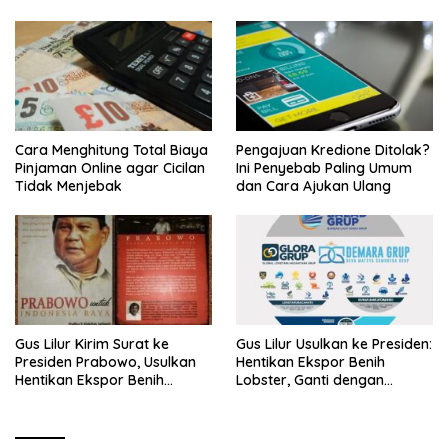
Cara Menghitung Total Biaya
Pengajuan Kredione Ditolak?
Pinjaman Online agar Cicilan
Ini Penyebab Paling Umum
Tidak Menjebak
dan Cara Ajukan Ulang
Gus Lilur Kirim Surat ke
Gus Lilur Usulkan ke Presiden:
Presiden Prabowo, Usulkan
Hentikan Ekspor Benih
Hentikan Ekspor Benih
Lobster, Ganti dengan
Lobster dan Ganti Ekspor
Ekspor Lobster 50 Gram
Lobster 50 Gram