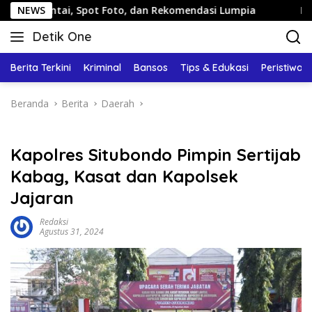
Langsung
, Spot Foto, dan Rekomendasi Lumpia
NEWS
Panduan Wisata Ke
ke
Detik One
konten
Tajam
Ungkap
Berita Terkini
Kriminal
Bansos
Tips & Edukasi
Peristiwa
Fakta
Beranda
Berita
Daerah
Kapolres Situbondo Pimpin Sertijab
Kabag, Kasat dan Kapolsek
Jajaran
Redaksi
Agustus 31, 2024