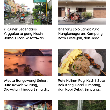
7 Kuliner Legendaris
Itinerary Solo Lama: Pura
Yogyakarta yang Masih
Mangkunegaran, Kampung
Ramai Dicari Wisatawan
Batik Laweyan, dan Jeda
Timlo-Selat Solo
Wisata Banyuwangi Sehari:
Rute Kuliner Pagi Kediri: Soto
Rute Kawah Wurung,
Bok Ireng, Pecel Tumpang,
Djawatan, hingga Senja di
dan Kopi Dekat Simpang
Pulau Merah
Lima Gumul