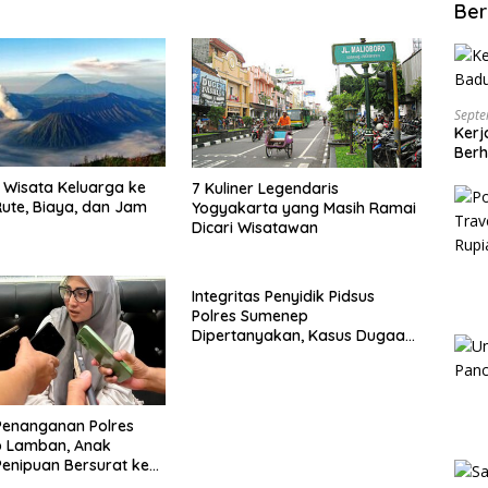
Ber
Septe
Kerj
Berh
Wisata Keluarga ke
7 Kuliner Legendaris
ute, Biaya, dan Jam
Yogyakarta yang Masih Ramai
Dicari Wisatawan
Integritas Penyidik Pidsus
Polres Sumenep
Dipertanyakan, Kasus Dugaan
Penipuan Oknum LSM Tak
Kunjung Ada Kepastian
Penanganan Polres
 Lamban, Anak
enipuan Bersurat ke
lri