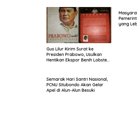
Masyara
Pemerint
yang Le
Gus Lilur Kirim Surat ke
Presiden Prabowo, Usulkan
Hentikan Ekspor Benih Lobster
dan Ganti Ekspor Lobster 50
Gram
Semarak Hari Santri Nasional,
PCNU Situbondo Akan Gelar
Apel di Alun-Alun Besuki