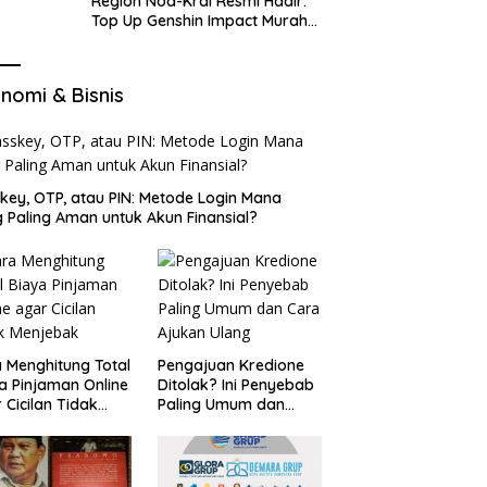
Region Nod-Krai Resmi Hadir:
Top Up Genshin Impact Murah
di VocaGame untuk Jelajah
Wilayah Baru
nomi & Bisnis
key, OTP, atau PIN: Metode Login Mana
 Paling Aman untuk Akun Finansial?
 Menghitung Total
Pengajuan Kredione
a Pinjaman Online
Ditolak? Ini Penyebab
 Cicilan Tidak
Paling Umum dan
jebak
Cara Ajukan Ulang