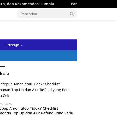
si Lumpia
Panduan Wisata Keluarga ke Kota Batu: Itine
tutup
Lainnya
kasi
 15, 2026
opup Aman atau Tidak? Checklist
anan Top Up dan Alur Refund yang Perlu