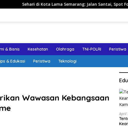
i Kota Lama Semarang: Jalan Santai, Spot Foto, dan Rekomenda
i & Bisnis
Kesehatan
Olahraga
TNI-POLRI
Peristiwa
ips & Edukasi
Peristiwa
Teknologi
Edu
erikan Wawasan Kebangsaan
sme
April
Tent
Keam