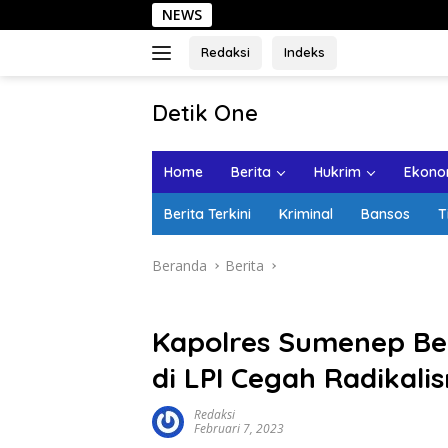
Langsung
NEWS
Sehari d
ke
konten
Redaksi
Indeks
tutup
Detik One
Tajam
Ungkap
Home
Berita
Hukrim
Ekonom
Fakta
Berita Terkini
Kriminal
Bansos
T
Beranda
Berita
Kapolres Sumenep B
di LPI Cegah Radikali
Redaksi
Februari 7, 2023