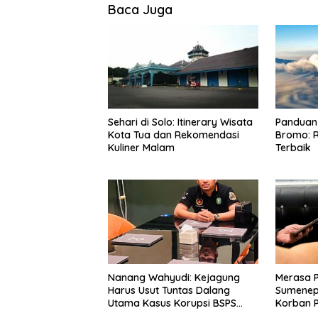
Baca Juga
Sehari di Solo: Itinerary Wisata
Panduan 
Kota Tua dan Rekomendasi
Bromo: R
Kuliner Malam
Terbaik
Nanang Wahyudi: Kejagung
Merasa 
Harus Usut Tuntas Dalang
Sumenep
Utama Kasus Korupsi BSPS
Korban P
Sumenep
Mabes Po