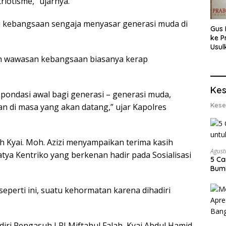
iotisme,” ujarnya.
i kebangsaan sengaja menyasar generasi muda di
Gus 
ke P
Usul
Eksp
an wawasan kebangsaan biasanya kerap
dan 
Lobs
Kes
 pondasi awal bagi generasi – generasi muda,
Kese
 di masa yang akan datang,” ujar Kapolres
ah Kyai. Moh. Azizi menyampaikan terima kasih
Agust
ya Kentriko yang berkenan hadir pada Sosialisasi
5 Ca
Bumi
perti ini, suatu kehormatan karena dihadiri
hadiri Pengasuh LPI Miftahul Falah, Kyai Abdul Hamid