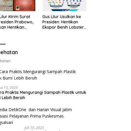
Lilur Kirim Surat
Gus Lilur Usulkan ke
residen Prabowo,
Presiden: Hentikan
kan Hentikan
Ekspor Benih Lobster,
or Benih Lobster
Ganti dengan Ekspor
Ganti Ekspor
Lobster 50 Gram
ter 50 Gram
ehatan
hatan
us 15, 2025
ra Praktis Mengurangi Sampah Plastik untuk
 Lebih Bersih
Juli 10, 2025