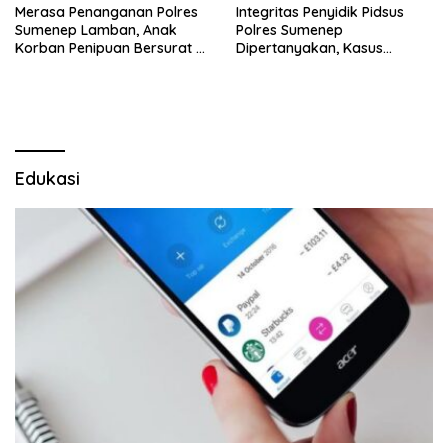
Merasa Penanganan Polres
Integritas Penyidik Pidsus
Sumenep Lamban, Anak
Polres Sumenep
Korban Penipuan Bersurat ke
Dipertanyakan, Kasus
Mabes Polri
Dugaan Penipuan Oknum
LSM Tak Kunjung Ada
Kepastian
Edukasi