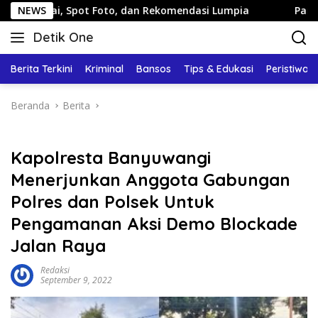
Langsung
pot Foto, dan Rekomendasi Lumpia
NEWS
Panduan Wisata Kelua
ke
Detik One
konten
Tajam
Ungkap
Berita Terkini
Kriminal
Bansos
Tips & Edukasi
Peristiwa
Fakta
Beranda
Berita
Kapolresta Banyuwangi
Menerjunkan Anggota Gabungan
Polres dan Polsek Untuk
Pengamanan Aksi Demo Blockade
Jalan Raya
Redaksi
September 9, 2022