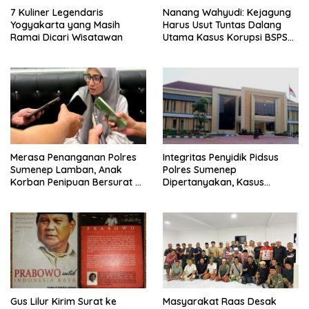
7 Kuliner Legendaris
Nanang Wahyudi: Kejagung
Yogyakarta yang Masih
Harus Usut Tuntas Dalang
Ramai Dicari Wisatawan
Utama Kasus Korupsi BSPS
Sumenep
Merasa Penanganan Polres
Integritas Penyidik Pidsus
Sumenep Lamban, Anak
Polres Sumenep
Korban Penipuan Bersurat ke
Dipertanyakan, Kasus
Mabes Polri
Dugaan Penipuan Oknum
LSM Tak Kunjung Ada
Kepastian
Gus Lilur Kirim Surat ke
Masyarakat Raas Desak