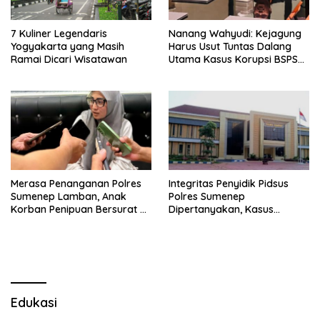
7 Kuliner Legendaris
Nanang Wahyudi: Kejagung
Yogyakarta yang Masih
Harus Usut Tuntas Dalang
Ramai Dicari Wisatawan
Utama Kasus Korupsi BSPS
Sumenep
Merasa Penanganan Polres
Integritas Penyidik Pidsus
Sumenep Lamban, Anak
Polres Sumenep
Korban Penipuan Bersurat ke
Dipertanyakan, Kasus
Mabes Polri
Dugaan Penipuan Oknum
LSM Tak Kunjung Ada
Kepastian
Edukasi