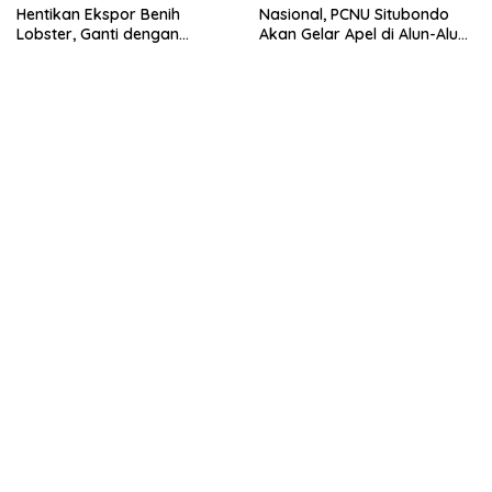
Hentikan Ekspor Benih
Nasional, PCNU Situbondo
Lobster, Ganti dengan
Akan Gelar Apel di Alun-Alun
Ekspor Lobster 50 Gram
Besuki