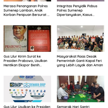
Merasa Penanganan Polres
Integritas Penyidik Pidsus
Sumenep Lamban, Anak
Polres Sumenep
Korban Penipuan Bersurat ke
Dipertanyakan, Kasus
Mabes Polri
Dugaan Penipuan Oknum
LSM Tak Kunjung Ada
Kepastian
Gus Lilur Kirim Surat ke
Masyarakat Raas Desak
Presiden Prabowo, Usulkan
Pemerintah Ganti Kapal Feri
Hentikan Ekspor Benih
yang Lebih Layak dan Aman
Lobster dan Ganti Ekspor
Lobster 50 Gram
Gus Lilur Usulkan ke Presiden:
Semarak Hari Santri