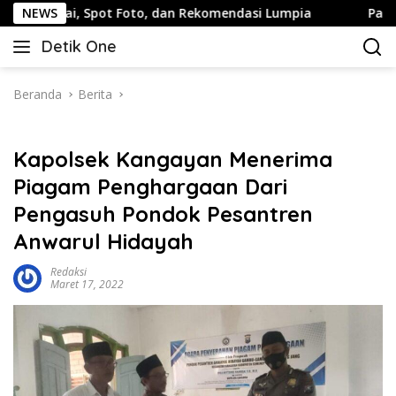
Langsung
 Spot Foto, dan Rekomendasi Lumpia
NEWS
Panduan Wisata Kel
ke
Detik One
konten
Tajam
Ungkap
Fakta
Beranda
Berita
Kapolsek Kangayan Menerima
Piagam Penghargaan Dari
Pengasuh Pondok Pesantren
Anwarul Hidayah
Redaksi
Maret 17, 2022