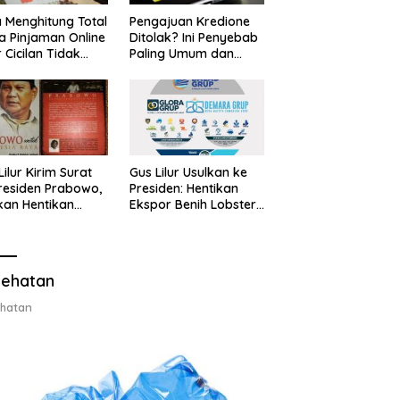
 Menghitung Total
Pengajuan Kredione
a Pinjaman Online
Ditolak? Ini Penyebab
 Cicilan Tidak
Paling Umum dan
jebak
Cara Ajukan Ulang
Lilur Kirim Surat
Gus Lilur Usulkan ke
residen Prabowo,
Presiden: Hentikan
kan Hentikan
Ekspor Benih Lobster,
or Benih Lobster
Ganti dengan Ekspor
Ganti Ekspor
Lobster 50 Gram
ter 50 Gram
ehatan
hatan