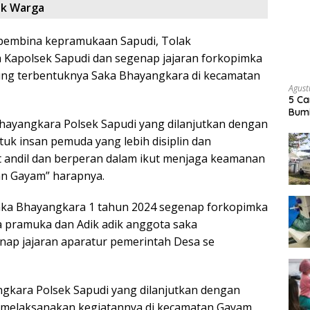
ik Warga
k pembina kepramukaan Sapudi, Tolak
 Kapolsek Sapudi dan segenap jajaran forkopimka
ng terbentuknya Saka Bhayangkara di kecamatan
Agust
5 Ca
Bumi
hayangkara Polsek Sapudi yang dilanjutkan dengan
k insan pemuda yang lebih disiplin dan
t andil dan berperan dalam ikut menjaga keamanan
an Gayam” harapnya.
aka Bhayangkara 1 tahun 2024 segenap forkopimka
 pramuka dan Adik adik anggota saka
nap jajaran aparatur pemerintah Desa se
gkara Polsek Sapudi yang dilanjutkan dengan
n melaksanakan kegiatannya di kecamatan Gayam