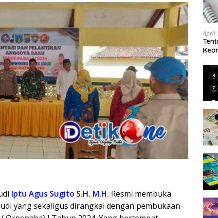
April
Tent
Keam
Kam
a
udi
Iptu Agus Sugito S.H. M.H.
Resmi membuka
udi yang sekaligus dirangkai dengan pembukaan