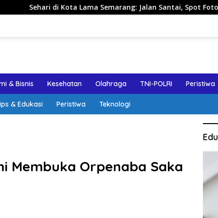
 Kota Lama Semarang: Jalan Santai, Spot Foto, dan Rekomendas
i & Bisnis
Kesehatan
Olahraga
TNI-POLRI
Peristiwa
ips & Edukasi
Peristiwa
Teknologi
Edu
smi Membuka Orpenaba Saka