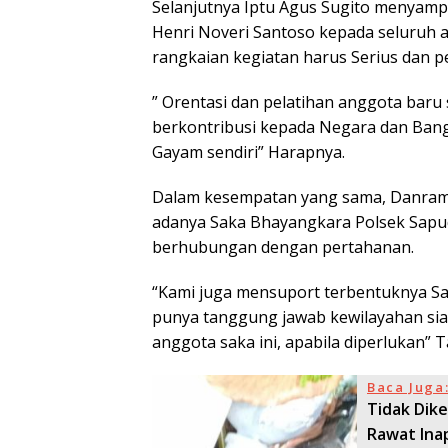
Selanjutnya Iptu Agus Sugito menyam
Henri Noveri Santoso kepada seluruh 
rangkaian kegiatan harus Serius dan 
” Orentasi dan pelatihan anggota baru
berkontribusi kepada Negara dan Ban
Gayam sendiri” Harapnya.
Dalam kesempatan yang sama, Danrami
adanya Saka Bhayangkara Polsek Sapud
berhubungan dengan pertahanan.
“Kami juga mensuport terbentuknya Sak
punya tanggung jawab kewilayahan si
anggota saka ini, apabila diperlukan” 
Baca Juga
Tidak Dik
Rawat Ina