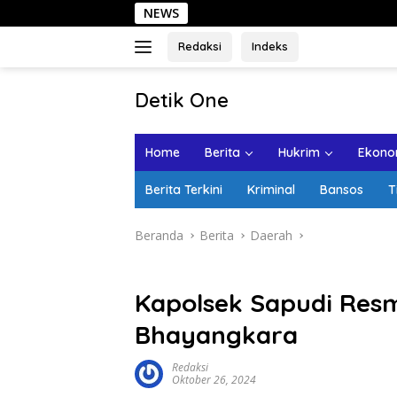
Langsung
NEWS
Sehari di
ke
konten
Redaksi
Indeks
tutup
Detik One
Tajam
Ungkap
Home
Berita
Hukrim
Ekonom
Fakta
Berita Terkini
Kriminal
Bansos
T
Beranda
Berita
Daerah
Kapolsek Sapudi Re
Bhayangkara
Redaksi
Oktober 26, 2024