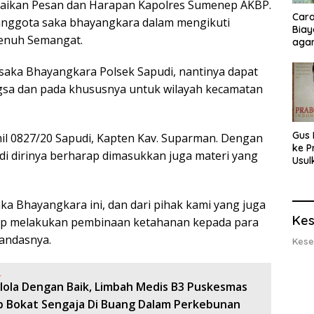
paikan Pesan dan Harapan Kapolres Sumenep AKBP.
Cara
anggota saka bhayangkara dalam mengikuti
Biay
penuh Semangat.
agar
Men
 saka Bhayangkara Polsek Sapudi, nantinya dapat
gsa dan pada khususnya untuk wilayah kecamatan
Gus 
l 0827/20 Sapudi, Kapten Kav. Suparman. Dengan
ke P
i dirinya berharap dimasukkan juga materi yang
Usul
Eksp
dan 
Lobs
a Bhayangkara ini, dan dari pihak kami yang juga
Kes
ap melakukan pembinaan ketahanan kepada para
Tandasnya.
Kese
:
elola Dengan Baik, Limbah Medis B3 Puskesmas
p Bokat Sengaja Di Buang Dalam Perkebunan