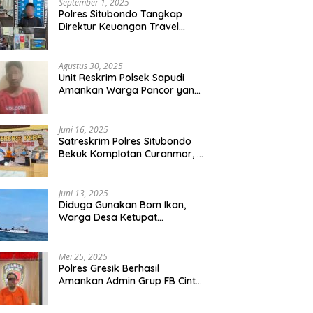
September 1, 2025
Polres Situbondo Tangkap
Direktur Keuangan Travel
Umroh Bodong, Kerugian
Capai Miliaran Rupiah
Agustus 30, 2025
Unit Reskrim Polsek Sapudi
Amankan Warga Pancor yang
Diduga Miliki Sabu
Juni 16, 2025
Satreskrim Polres Situbondo
Bekuk Komplotan Curanmor, 9
Tersangka Berhasil Diringkus
Juni 13, 2025
Diduga Gunakan Bom Ikan,
Warga Desa Ketupat
Kecamatan Raas Terancam
Pidana
Mei 25, 2025
Polres Gresik Berhasil
Amankan Admin Grup FB Cinta
Sedarah di Denpasar Bali