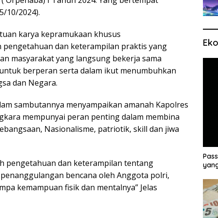
 ( Orpenaba) I Tahun 2024. Yang bertempat
5/10/2024).
tuan karya kepramukaan khusus
Eko
pengetahuan dan keterampilan praktis yang
ban masyarakat yang langsung bekerja sama
, untuk berperan serta dalam ikut menumbuhkan
sa dan Negara.
dalam sambutannya menyampaikan amanah Kapolres
gkara mempunyai peran penting dalam membina
angsaan, Nasionalisme, patriotik, skill dan jiwa
Pass
ih pengetahuan dan keterampilan tentang
yang
n penanggulangan bencana oleh Anggota polri,
tempa kemampuan fisik dan mentalnya” Jelas