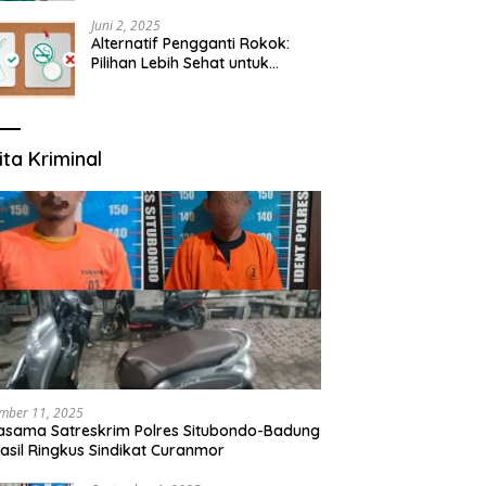
yang Mengerti Kebutuhanmu
Juni 2, 2025
Alternatif Pengganti Rokok:
Pilihan Lebih Sehat untuk
Mengurangi Risiko Merokok
ita Kriminal
mber 11, 2025
asama Satreskrim Polres Situbondo-Badung
asil Ringkus Sindikat Curanmor