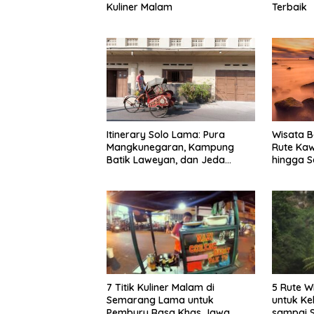
Kuliner Malam
Terbaik
Itinerary Solo Lama: Pura
Wisata B
Mangkunegaran, Kampung
Rute Ka
Batik Laweyan, dan Jeda
hingga S
Timlo-Selat Solo
7 Titik Kuliner Malam di
5 Rute W
Semarang Lama untuk
untuk Ke
Pemburu Rasa Khas Jawa
sampai 