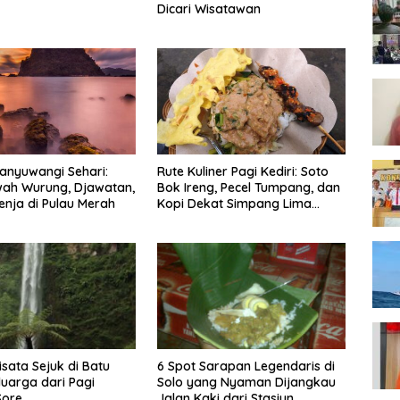
Dicari Wisatawan
anyuwangi Sehari:
Rute Kuliner Pagi Kediri: Soto
wah Wurung, Djawatan,
Bok Ireng, Pecel Tumpang, dan
enja di Pulau Merah
Kopi Dekat Simpang Lima
Gumul
isata Sejuk di Batu
6 Spot Sarapan Legendaris di
luarga dari Pagi
Solo yang Nyaman Dijangkau
Sore
Jalan Kaki dari Stasiun