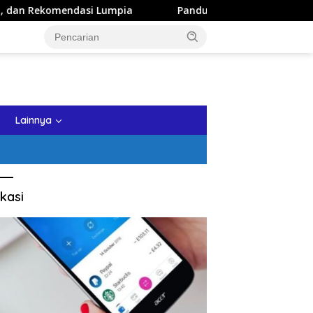
i Lumpia
Panduan Wisata Keluarga ke Kota Batu: Itinera
tutup
Lainnya
kasi