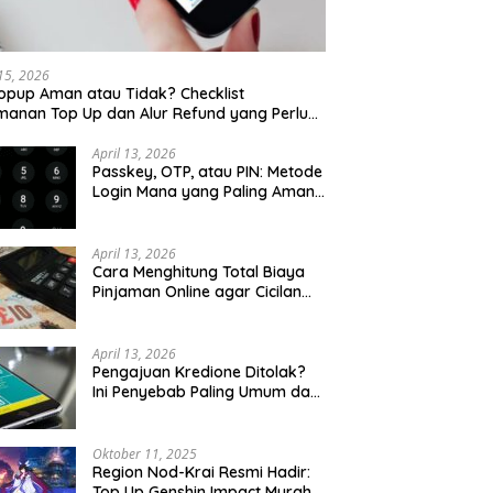
 15, 2026
opup Aman atau Tidak? Checklist
anan Top Up dan Alur Refund yang Perlu
u Cek
April 13, 2026
Passkey, OTP, atau PIN: Metode
Login Mana yang Paling Aman
untuk Akun Finansial?
April 13, 2026
Cara Menghitung Total Biaya
Pinjaman Online agar Cicilan
Tidak Menjebak
April 13, 2026
Pengajuan Kredione Ditolak?
Ini Penyebab Paling Umum dan
Cara Ajukan Ulang
Oktober 11, 2025
Region Nod-Krai Resmi Hadir:
Top Up Genshin Impact Murah