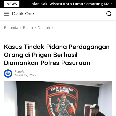
Langsung
NEWS
Jalan Kaki Wisata Kota Lama Semarang Malam Hari: 
ke
Detik One
konten
Tajam
Ungkap
Fakta
Beranda
Berita
Daerah
Kasus Tindak Pidana Perdagangan
Orang di Prigen Berhasil
Diamankan Polres Pasuruan
Redaksi
Maret 22, 2023