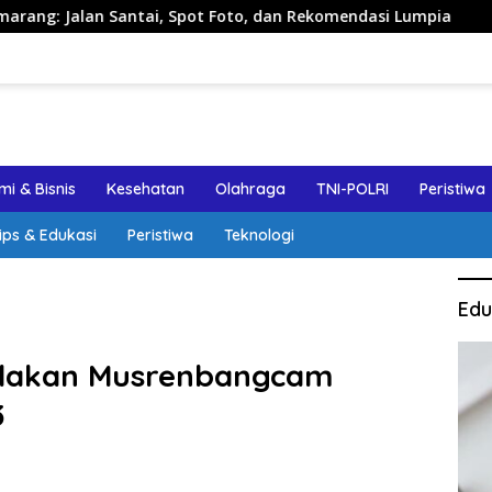
 Santai, Spot Foto, dan Rekomendasi Lumpia
Panduan W
i & Bisnis
Kesehatan
Olahraga
TNI-POLRI
Peristiwa
ips & Edukasi
Peristiwa
Teknologi
Edu
dakan Musrenbangcam
3