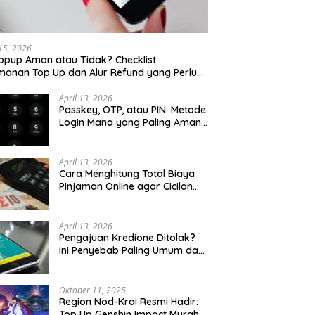
 15, 2026
opup Aman atau Tidak? Checklist
anan Top Up dan Alur Refund yang Perlu
u Cek
April 13, 2026
Passkey, OTP, atau PIN: Metode
Login Mana yang Paling Aman
untuk Akun Finansial?
April 13, 2026
Cara Menghitung Total Biaya
Pinjaman Online agar Cicilan
Tidak Menjebak
April 13, 2026
Pengajuan Kredione Ditolak?
Ini Penyebab Paling Umum dan
Cara Ajukan Ulang
Oktober 11, 2025
Region Nod-Krai Resmi Hadir:
Top Up Genshin Impact Murah