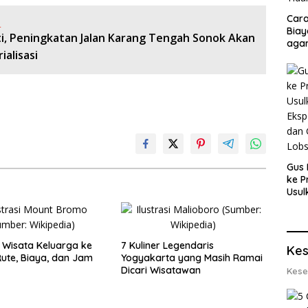
Cara
:
Biay
ti, Peningkatan Jalan Karang Tengah Sonok Akan
agar
ialisasi
Men
Gus 
ke P
Usul
Eksp
dan 
Lobs
Wisata Keluarga ke
7 Kuliner Legendaris
Kes
ute, Biaya, dan Jam
Yogyakarta yang Masih Ramai
Dicari Wisatawan
Kese