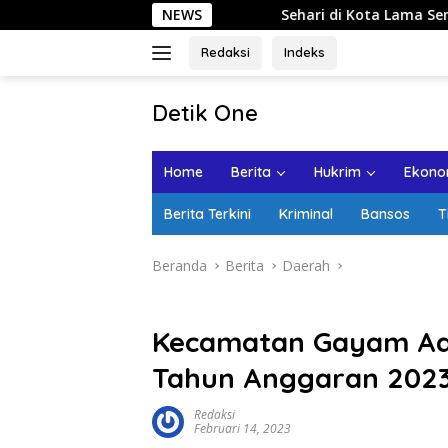
Langsung
NEWS
Sehari di Kota Lama Semarang: Jalan
ke
konten
Redaksi
Indeks
tutup
Detik One
Tajam
Ungkap
Home
Berita
Hukrim
Ekonom
Fakta
Berita Terkini
Kriminal
Bansos
T
Beranda
Berita
Daerah
Kecamatan Gayam A
Tahun Anggaran 202
Redaksi
Februari 14, 2023