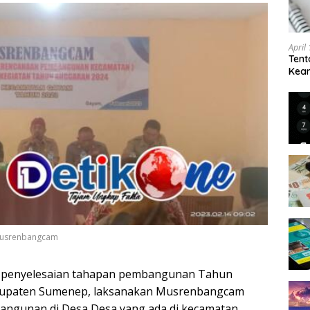
April
Tent
Keam
Kam
 Musrenbangcam
penyelesaian tahapan pembangunan Tahun
bupaten Sumenep, laksanakan Musrenbangcam
angunan di Desa Desa yang ada di kecamatan