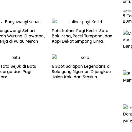
Agust
5 Ca
Bumi
anyuwangi Sehari:
Rute Kuliner Pagi Kediri: Soto
wah Wurung, Djawatan,
Bok Ireng, Pecel Tumpang, dan
enja di Pulau Merah
Kopi Dekat Simpang Lima
Gumul
isata Sejuk di Batu
6 Spot Sarapan Legendaris di
luarga dari Pagi
Solo yang Nyaman Dijangkau
Sore
Jalan Kaki dari Stasiun
Balapan