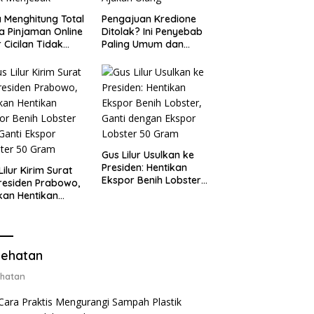
 Menghitung Total
Pengajuan Kredione
a Pinjaman Online
Ditolak? Ini Penyebab
 Cicilan Tidak
Paling Umum dan
jebak
Cara Ajukan Ulang
Gus Lilur Usulkan ke
Presiden: Hentikan
Lilur Kirim Surat
Ekspor Benih Lobster,
residen Prabowo,
Ganti dengan Ekspor
kan Hentikan
Lobster 50 Gram
or Benih Lobster
Ganti Ekspor
ter 50 Gram
ehatan
hatan