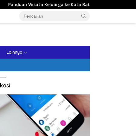
isata Keluarga ke Kota Batu: Itinerary Seharian yang Realistis
tutup
Lainnya
kasi