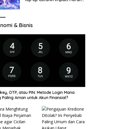
di VocaGame untuk Jelajah
Wilayah Baru
nomi & Bisnis
key, OTP, atau PIN: Metode Login Mana
 Paling Aman untuk Akun Finansial?