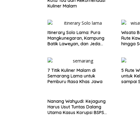
Kota Tua dan Rekomendasi
Kuliner Malam
Itinerary Solo Lama: Pura
Wisata B
Mangkunegaran, Kampung
Rute Ka
Batik Laweyan, dan Jeda
hingga S
Timlo-Selat Solo
7 Titik Kuliner Malam di
5 Rute W
Semarang Lama untuk
untuk Ke
Pemburu Rasa Khas Jawa
sampai 
Nanang Wahyudi: Kejagung
Harus Usut Tuntas Dalang
Utama Kasus Korupsi BSPS
Sumenep