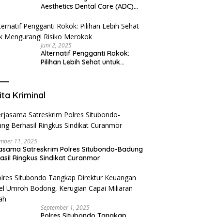
Aesthetics Dental Care (ADC)
Tangerang: Klinik Gigi Modern
yang Mengerti Kebutuhanmu
Juni 2, 2025
Alternatif Pengganti Rokok:
Pilihan Lebih Sehat untuk
Mengurangi Risiko Merokok
ita Kriminal
mber 11, 2025
asama Satreskrim Polres Situbondo-Badung
asil Ringkus Sindikat Curanmor
September 1, 2025
Polres Situbondo Tangkap