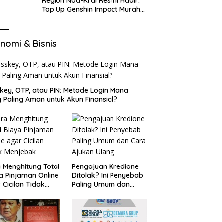
Region Nod-Krai Resmi Hadir:
Top Up Genshin Impact Murah
di VocaGame untuk Jelajah
Wilayah Baru
nomi & Bisnis
key, OTP, atau PIN: Metode Login Mana
 Paling Aman untuk Akun Finansial?
 Menghitung Total
Pengajuan Kredione
a Pinjaman Online
Ditolak? Ini Penyebab
 Cicilan Tidak
Paling Umum dan
jebak
Cara Ajukan Ulang