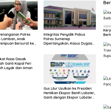
Ber
Septe
Kerj
Penanganan Polres
Integritas Penyidik Pidsus
Berh
 Lamban, Anak
Polres Sumenep
enipuan Bersurat ke
Dipertanyakan, Kasus Dugaan
lri
Penipuan Oknum LSM Tak
Kunjung Ada Kepastian
kat Raas Desak
ah Ganti Kapal Feri
bih Layak dan Aman
Gus Lilur Usulkan ke Presiden:
Hentikan Ekspor Benih Lobster,
Ganti dengan Ekspor Lobster
50 Gram