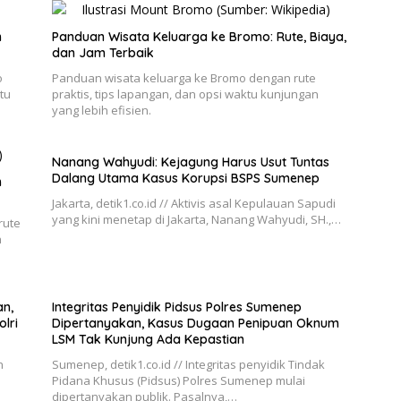
n
Panduan Wisata Keluarga ke Bromo: Rute, Biaya,
dan Jam Terbaik
o
Panduan wisata keluarga ke Bromo dengan rute
tu
praktis, tips lapangan, dan opsi waktu kunjungan
yang lebih efisien.
Nanang Wahyudi: Kejagung Harus Usut Tuntas
Dalang Utama Kasus Korupsi BSPS Sumenep
h
Jakarta, detik1.co.id // Aktivis asal Kepulauan Sapudi
yang kini menetap di Jakarta, Nanang Wahyudi, SH.,…
rute
n
n,
Integritas Penyidik Pidsus Polres Sumenep
lri
Dipertanyakan, Kasus Dugaan Penipuan Oknum
LSM Tak Kunjung Ada Kepastian
n
Sumenep, detik1.co.id // Integritas penyidik Tindak
Pidana Khusus (Pidsus) Polres Sumenep mulai
dipertanyakan publik. Pasalnya,…