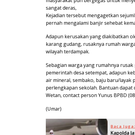
masyarakat pun bergegas untuk menyela
sangat deras,
Kejadian tersebut mengagetkan sejuml
pernah mengalami banjir sehebat kema
Adapun kerusakan yang diakibatkan ol
karang gudang, rusaknya rumah warga, 
wilayah terdampak.
Sebagian warga yang rumahnya rusak pa
pemerintah desa setempat, adapun ke
air mineral, sembako, baju baru/layak p
perlengkapan sekolah. Bantuan dapat d
Wetan, contact person Yunus BPBD (0
(Umar)
Baca Juga
Kapolda J