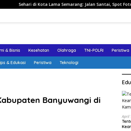
 Kota Lama Semarang: Jalan Santai, Spot Foto, dan Rekomenda
i & Bisnis
Kesehatan
Olahraga
TNI-POLRI
Peristiwa
ips & Edukasi
Peristiwa
Teknologi
Edu
Kabupaten Banyuwangi di
April
Tent
Keam