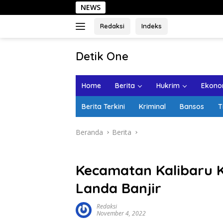
Langsung
NEWS
Sehari di
ke
konten
Redaksi
Indeks
tutup
Detik One
Tajam
Ungkap
Home
Berita
Hukrim
Ekonom
Fakta
Berita Terkini
Kriminal
Bansos
T
Beranda
Berita
Kecamatan Kalibaru 
Landa Banjir
Redaksi
November 4, 2022