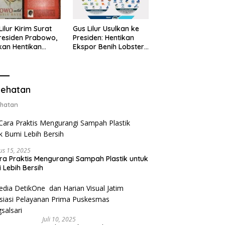
Lilur Kirim Surat
Gus Lilur Usulkan ke
residen Prabowo,
Presiden: Hentikan
kan Hentikan
Ekspor Benih Lobster,
or Benih Lobster
Ganti dengan Ekspor
Ganti Ekspor
Lobster 50 Gram
ter 50 Gram
ehatan
hatan
us 15, 2025
ra Praktis Mengurangi Sampah Plastik untuk
 Lebih Bersih
Juli 10, 2025