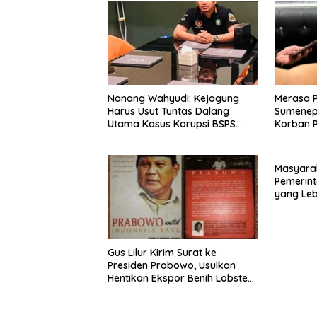
Nanang Wahyudi: Kejagung
Merasa 
Harus Usut Tuntas Dalang
Sumenep
Utama Kasus Korupsi BSPS
Korban P
Sumenep
Mabes Po
Masyara
Pemerint
yang Le
Gus Lilur Kirim Surat ke
Presiden Prabowo, Usulkan
Hentikan Ekspor Benih Lobster
dan Ganti Ekspor Lobster 50
Gram