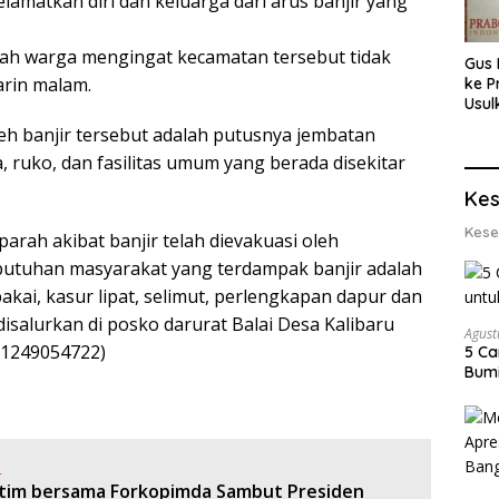
matkan diri dan keluarga dari arus banjir yang
ah warga mengingat kecamatan tersebut tidak
Gus 
rin malam.
ke P
Usul
Eksp
eh banjir tersebut adalah putusnya jembatan
dan 
ruko, dan fasilitas umum yang berada disekitar
Lobs
Kes
Kese
rah akibat banjir telah dievakuasi oleh
butuhan masyarakat yang terdampak banjir adalah
akai, kasur lipat, selimut, perlengkapan dapur dan
isalurkan di posko darurat Balai Desa Kalibaru
Agust
81249054722)
5 Ca
Bumi
:
atim bersama Forkopimda Sambut Presiden