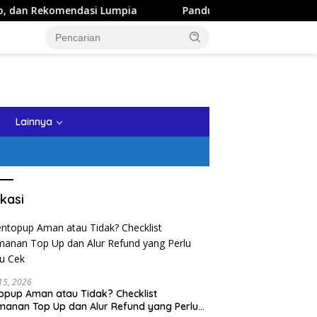
si Lumpia
Panduan Wisata Keluarga ke Kota Batu: Itiner
tutup
Lainnya
kasi
 15, 2026
opup Aman atau Tidak? Checklist
anan Top Up dan Alur Refund yang Perlu