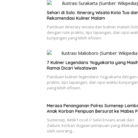
Sehari di Solo: Itinerary Wisata Kota Tua da
Rekomendasi Kuliner Malam
Panduan itinerary wisata dan kuliner malam Sol
dengan rute praktis, tips lapangan, dan opsi wak
kunjungan yang lebih efisien.
7 Kuliner Legendaris Yogyakarta yang Masi
Ramai Dicari Wisatawan
Panduan kuliner legendaris Yogyakarta dengan 
praktis, tips lapangan, dan opsi waktu kunjunga
yang lebih efisien.
Merasa Penanganan Polres Sumenep Lamba
Anak Korban Penipuan Bersurat ke Mabes Po
Sumenep, detik1.co.id // Selvi Erviani anak dari
Zaituni, korban dugaan penipuan yang dilakuka
oleh seorang…