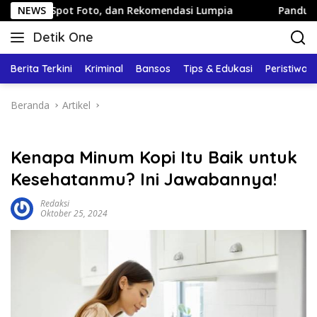
Langsung
Foto, dan Rekomendasi Lumpia
NEWS
Panduan Wisata Keluarga 
ke
Detik One
konten
Tajam
Ungkap
Berita Terkini
Kriminal
Bansos
Tips & Edukasi
Peristiwa
Fakta
Beranda
Artikel
Kenapa Minum Kopi Itu Baik untuk
Kesehatanmu? Ini Jawabannya!
Redaksi
Oktober 25, 2024