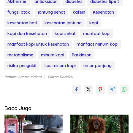
Alzheimer
antioksidan
diabetes
diabetes tipe 2
fungsi otak
jantung sehat
kafein
Kesehatan
kesehatan hati
kesehatan jantung
kopi
kopi dan kesehatan
kopi sehat
manfaat kopi
manfaat kopi untuk kesehatan
manfaat minum kopi
metabolisme
minum kopi
Parkinson
risiko penyakit
tips minum kopi
umur panjang
Penulis: Santre Malem
Editor: Redaksi
Baca Juga