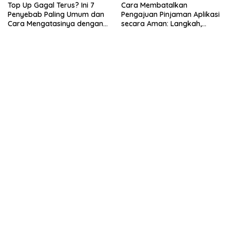
Top Up Gagal Terus? Ini 7
Cara Membatalkan
Penyebab Paling Umum dan
Pengajuan Pinjaman Aplikasi
Cara Mengatasinya dengan
secara Aman: Langkah,
Cepat
Risiko, dan Hal yang Perlu
Dicek