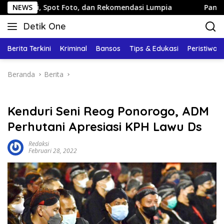
Langsung
pot Foto, dan Rekomendasi Lumpia
NEWS
Panduan Wisata Kelua
ke
Detik One
konten
Tajam
Ungkap
Berita Terkini
Kriminal
Bansos
Tips & Edukasi
Peristiwa
Fakta
Beranda
Berita
Kenduri Seni Reog Ponorogo, ADM
Perhutani Apresiasi KPH Lawu Ds
Redaksi
Februari 28, 2022