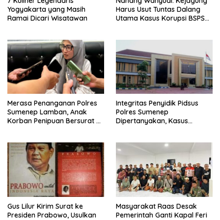
7 Kuliner Legendaris
Nanang Wahyudi: Kejagung
Yogyakarta yang Masih
Harus Usut Tuntas Dalang
Ramai Dicari Wisatawan
Utama Kasus Korupsi BSPS
Sumenep
Merasa Penanganan Polres
Integritas Penyidik Pidsus
Sumenep Lamban, Anak
Polres Sumenep
Korban Penipuan Bersurat ke
Dipertanyakan, Kasus
Mabes Polri
Dugaan Penipuan Oknum
LSM Tak Kunjung Ada
Kepastian
Gus Lilur Kirim Surat ke
Masyarakat Raas Desak
Presiden Prabowo, Usulkan
Pemerintah Ganti Kapal Feri