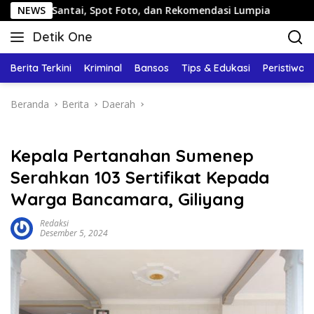
Langsung
ntai, Spot Foto, dan Rekomendasi Lumpia
NEWS
Panduan Wisat
ke
Detik One
konten
Tajam
Ungkap
Berita Terkini
Kriminal
Bansos
Tips & Edukasi
Peristiwa
Fakta
Beranda
Berita
Daerah
Kepala Pertanahan Sumenep
Serahkan 103 Sertifikat Kepada
Warga Bancamara, Giliyang
Redaksi
Desember 5, 2024