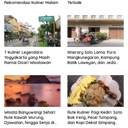
Rekomendasi Kuliner Malam
Terbaik
7 Kuliner Legendaris
Itinerary Solo Lama: Pura
Yogyakarta yang Masih
Mangkunegaran, Kampung
Ramai Dicari Wisatawan
Batik Laweyan, dan Jeda
Timlo-Selat Solo
Wisata Banyuwangi Sehari:
Rute Kuliner Pagi Kediri: Soto
Rute Kawah Wurung,
Bok Ireng, Pecel Tumpang,
Djawatan, hingga Senja di
dan Kopi Dekat Simpang
Pulau Merah
Lima Gumul