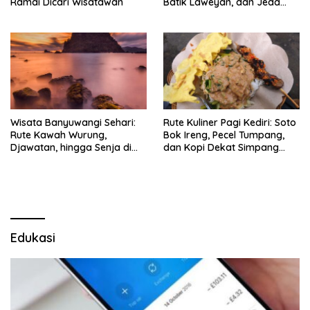
Ramai Dicari Wisatawan
Batik Laweyan, dan Jeda
Timlo-Selat Solo
Wisata Banyuwangi Sehari:
Rute Kuliner Pagi Kediri: Soto
Rute Kawah Wurung,
Bok Ireng, Pecel Tumpang,
Djawatan, hingga Senja di
dan Kopi Dekat Simpang
Pulau Merah
Lima Gumul
Edukasi