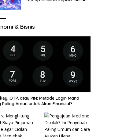
di VocaGame untuk Jelajah
Wilayah Baru
nomi & Bisnis
key, OTP, atau PIN: Metode Login Mana
 Paling Aman untuk Akun Finansial?