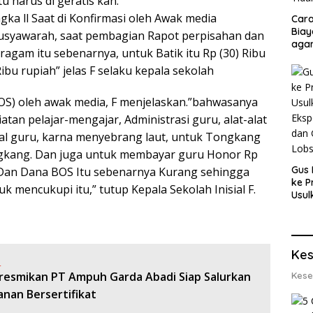
 harus di geratis kan.
ka ll Saat di Konfirmasi oleh Awak media
Cara
Biay
usyawarah, saat pembagian Rapot perpisahan dan
agar
agam itu sebenarnya, untuk Batik itu Rp (30) Ribu
Men
ibu rupiah” jelas F selaku kepala sekolah
BOS) oleh awak media, F menjelaskan.”bahwasanya
tan pelajar-mengajar, Administrasi guru, alat-alat
nal guru, karna menyebrang laut, untuk Tongkang
ongkang. Dan juga untuk membayar guru Honor Rp
Gus 
. Dan Dana BOS Itu sebenarnya Kurang sehingga
ke P
mencukupi itu,” tutup Kepala Sekolah Inisial F.
Usul
Eksp
dan 
Lobs
Kes
:
iresmikan PT Ampuh Garda Abadi Siap Salurkan
Kese
anan Bersertifikat