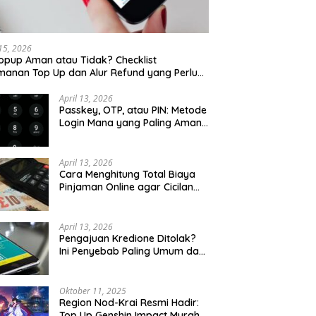
 15, 2026
opup Aman atau Tidak? Checklist
anan Top Up dan Alur Refund yang Perlu
u Cek
April 13, 2026
Passkey, OTP, atau PIN: Metode
Login Mana yang Paling Aman
untuk Akun Finansial?
April 13, 2026
Cara Menghitung Total Biaya
Pinjaman Online agar Cicilan
Tidak Menjebak
April 13, 2026
Pengajuan Kredione Ditolak?
Ini Penyebab Paling Umum dan
Cara Ajukan Ulang
Oktober 11, 2025
Region Nod-Krai Resmi Hadir:
Top Up Genshin Impact Murah