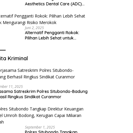
Aesthetics Dental Care (ADC)
Tangerang: Klinik Gigi Modern
yang Mengerti Kebutuhanmu
Juni 2, 2025
Alternatif Pengganti Rokok:
Pilihan Lebih Sehat untuk
Mengurangi Risiko Merokok
ita Kriminal
mber 11, 2025
asama Satreskrim Polres Situbondo-Badung
asil Ringkus Sindikat Curanmor
September 1, 2025
Polres Situbondo Tangkap