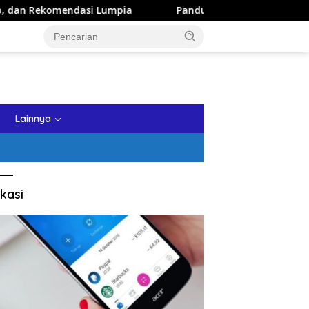
si Lumpia
Panduan Wisata Keluarga ke Kota Batu: Itiner
tutup
Lainnya
kasi