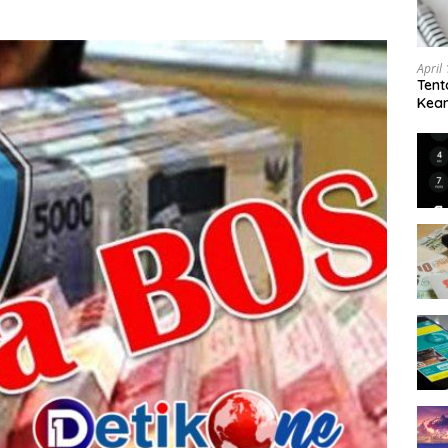
April
Tent
Keam
Kam