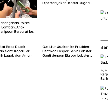
Dipertanyakan, Kasus Dugaan
Penipuan Oknum LSM Tak
Kunjung Ada Kepastian
Penanganan Polres
 Lamban, Anak
enipuan Bersurat ke
lri
kat Raas Desak
Gus Lilur Usulkan ke Presiden:
Ber
ah Ganti Kapal Feri
Hentikan Ekspor Benih Lobster,
bih Layak dan Aman
Ganti dengan Ekspor Lobster
50 Gram
Septe
Kerj
Berh