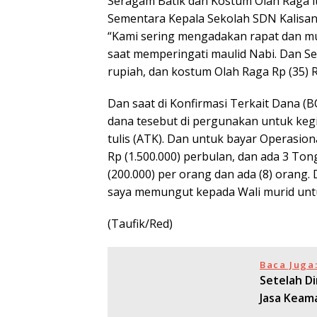
Seragam Batik dan Kostum Olah Raga itu
Sementara Kepala Sekolah SDN Kalisang
“Kami sering mengadakan rapat dan m
saat memperingati maulid Nabi. Dan Ser
rupiah, dan kostum Olah Raga Rp (35) R
Dan saat di Konfirmasi Terkait Dana (
dana tesebut di pergunakan untuk kegia
tulis (ATK). Dan untuk bayar Operasio
Rp (1.500.000) perbulan, dan ada 3 T
(200.000) per orang dan ada (8) orang
saya memungut kepada Wali murid untuk 
(Taufik/Red)
Baca Juga
Setelah D
Jasa Keam