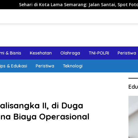
i Kota Lama Semarang: Jalan Santai, Spot Foto, dan Rekomenda
i & Bisnis
Kesehatan
Olahraga
TNI-POLRI
Peristiwa
ips & Edukasi
Peristiwa
Teknologi
Edu
lisangka II, di Duga
a Biaya Operasional