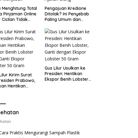
 Menghitung Total
Pengajuan Kredione
a Pinjaman Online
Ditolak? Ini Penyebab
 Cicilan Tidak
Paling Umum dan
jebak
Cara Ajukan Ulang
Gus Lilur Usulkan ke
Presiden: Hentikan
Lilur Kirim Surat
Ekspor Benih Lobster,
residen Prabowo,
Ganti dengan Ekspor
kan Hentikan
Lobster 50 Gram
or Benih Lobster
Ganti Ekspor
ter 50 Gram
ehatan
hatan