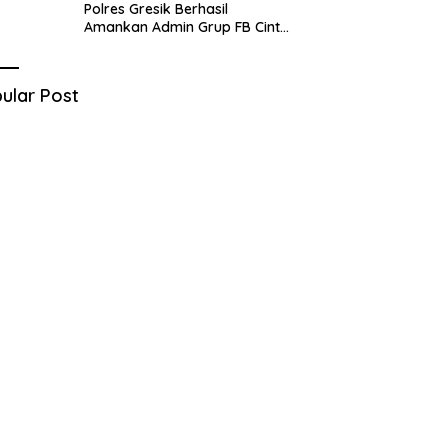
Polres Gresik Berhasil
Amankan Admin Grup FB Cinta
Sedarah di Denpasar Bali
ular Post