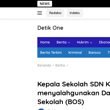
Langsung
NEWS
Sehari d
ke
konten
Redaksi
Indeks
tutup
Detik One
Tajam
Ungkap
Home
Berita
Hukrim
Ekonom
Fakta
Berita Terkini
Kriminal
Bansos
T
Beranda
Berita
Kepala Sekolah SDN Ka
menyalahgunakan Dan
Sekolah (BOS)