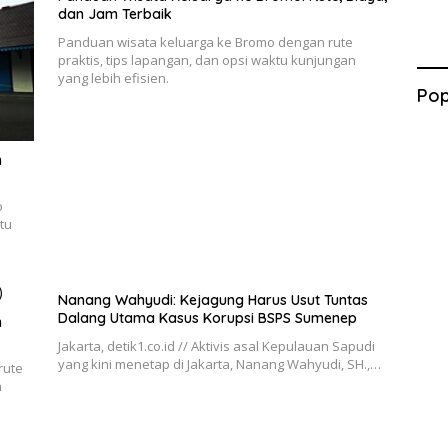
dan Jam Terbaik
Panduan wisata keluarga ke Bromo dengan rute
praktis, tips lapangan, dan opsi waktu kunjungan
yang lebih efisien.
Pop
n
o
tu
Nanang Wahyudi: Kejagung Harus Usut Tuntas
Dalang Utama Kasus Korupsi BSPS Sumenep
h
Jakarta, detik1.co.id // Aktivis asal Kepulauan Sapudi
yang kini menetap di Jakarta, Nanang Wahyudi, SH.,…
rute
n