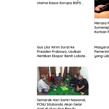
Utama Kasus Korupsi BSPS
Sumenep
Merasa 
Sumenep
Korban P
Mabes Po
Gus Lilur Kirim Surat ke
Masyara
Presiden Prabowo, Usulkan
Pemerint
Hentikan Ekspor Benih Lobster
yang Le
dan Ganti Ekspor Lobster 50
Gram
Semarak Hari Santri Nasional,
PCNU Situbondo Akan Gelar
Apel di Alun-Alun Besuki