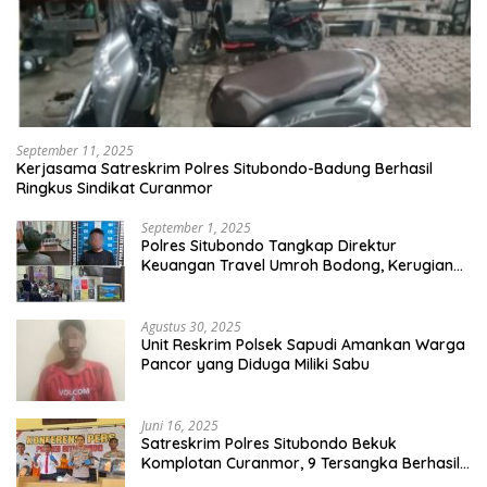
September 11, 2025
Kerjasama Satreskrim Polres Situbondo-Badung Berhasil
Ringkus Sindikat Curanmor
September 1, 2025
Polres Situbondo Tangkap Direktur
Keuangan Travel Umroh Bodong, Kerugian
Capai Miliaran Rupiah
Agustus 30, 2025
Unit Reskrim Polsek Sapudi Amankan Warga
Pancor yang Diduga Miliki Sabu
Juni 16, 2025
Satreskrim Polres Situbondo Bekuk
Komplotan Curanmor, 9 Tersangka Berhasil
Diringkus