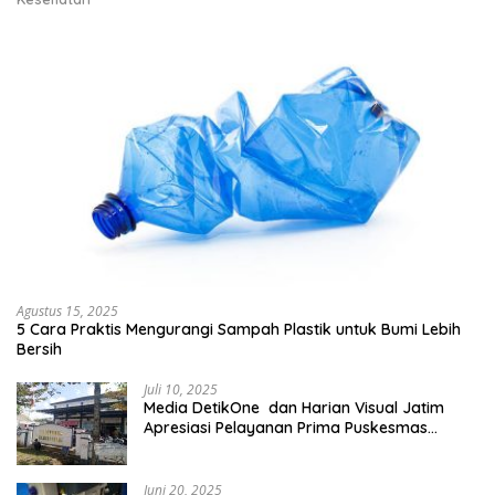
Agustus 15, 2025
5 Cara Praktis Mengurangi Sampah Plastik untuk Bumi Lebih
Bersih
Juli 10, 2025
Media DetikOne dan Harian Visual Jatim
Apresiasi Pelayanan Prima Puskesmas
Bangsalsari
Juni 20, 2025