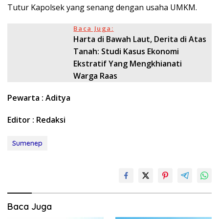
Tutur Kapolsek yang senang dengan usaha UMKM.
Baca Juga:
Harta di Bawah Laut, Derita di Atas
Tanah: Studi Kasus Ekonomi
Ekstratif Yang Mengkhianati
Warga Raas
Pewarta : Aditya
Editor : Redaksi
Sumenep
Baca Juga