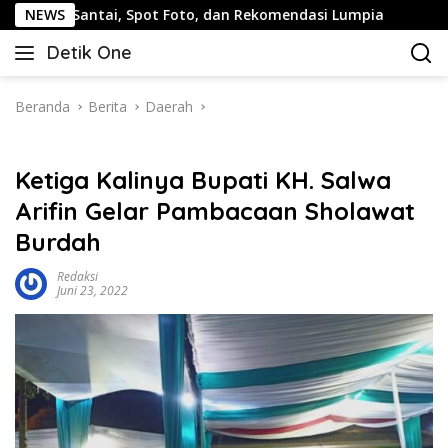
Langsung
i, Spot Foto, dan Rekomendasi Lumpia
NEWS
Panduan Wisata K
ke
Detik One
konten
Tajam
Ungkap
Fakta
Beranda
Berita
Daerah
Ketiga Kalinya Bupati KH. Salwa
Arifin Gelar Pambacaan Sholawat
Burdah
Redaksi
Juni 23, 2022