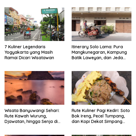
7 Kuliner Legendaris
Itinerary Solo Lama: Pura
Yogyakarta yang Masih
Mangkunegaran, Kampung
Ramai Dicari Wisatawan
Batik Laweyan, dan Jeda
Timlo-Selat Solo
Wisata Banyuwangi Sehari:
Rute Kuliner Pagi Kediri: Soto
Rute Kawah Wurung,
Bok Ireng, Pecel Tumpang,
Djawatan, hingga Senja di
dan Kopi Dekat Simpang
Pulau Merah
Lima Gumul