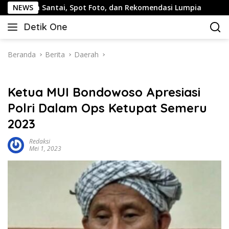
Langsung
ntai, Spot Foto, dan Rekomendasi Lumpia
NEWS
Panduan Wisa
ke
Detik One
konten
Tajam
Ungkap
Fakta
Beranda
Berita
Daerah
Ketua MUI Bondowoso Apresiasi
Polri Dalam Ops Ketupat Semeru
2023
Redaksi
Mei 1, 2023