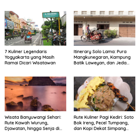
7 Kuliner Legendaris
Itinerary Solo Lama: Pura
Yogyakarta yang Masih
Mangkunegaran, Kampung
Ramai Dicari Wisatawan
Batik Laweyan, dan Jeda
Timlo-Selat Solo
Wisata Banyuwangi Sehari:
Rute Kuliner Pagi Kediri: Soto
Rute Kawah Wurung,
Bok Ireng, Pecel Tumpang,
Djawatan, hingga Senja di
dan Kopi Dekat Simpang
Pulau Merah
Lima Gumul