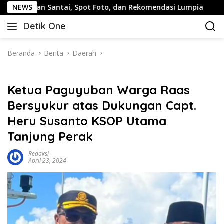
Langsung
alan Santai, Spot Foto, dan Rekomendasi Lumpia
NEWS
Pandu
ke
Detik One
konten
Tajam
Ungkap
Fakta
Beranda
Berita
Daerah
Ketua Paguyuban Warga Raas
Bersyukur atas Dukungan Capt.
Heru Susanto KSOP Utama
Tanjung Perak
Redaksi
April 23, 2024