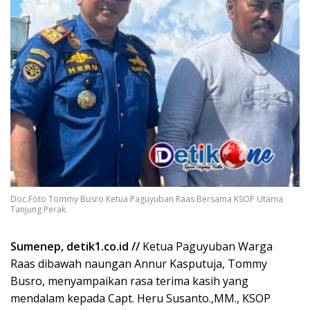
Doc.Foto Tommy Busro Ketua Paguyuban Raas Bersama KSOP Utama
Tanjung Perak
Sumenep, detik1.co.id //
Ketua Paguyuban Warga
Raas dibawah naungan Annur Kasputuja, Tommy
Busro, menyampaikan rasa terima kasih yang
mendalam kepada Capt. Heru Susanto.,MM., KSOP