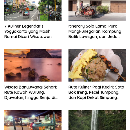
7 Kuliner Legendaris
Itinerary Solo Lama: Pura
Yogyakarta yang Masih
Mangkunegaran, Kampung
Ramai Dicari Wisatawan
Batik Laweyan, dan Jeda
Timlo-Selat Solo
Wisata Banyuwangi Sehari:
Rute Kuliner Pagi Kediri: Soto
Rute Kawah Wurung,
Bok Ireng, Pecel Tumpang,
Djawatan, hingga Senja di
dan Kopi Dekat Simpang
Pulau Merah
Lima Gumul