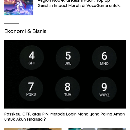
Region Nod-Krai Resmi Hadir: Top Up
Genshin Impact Murah di VocaGame untuk
Jelajah Wilayah Baru
Ekonomi & Bisnis
Passkey, OTP, atau PIN: Metode Login Mana yang Paling Aman
untuk Akun Finansial?