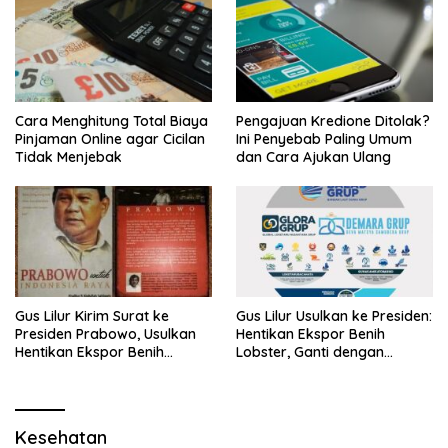
Cara Menghitung Total Biaya
Pengajuan Kredione Ditolak?
Pinjaman Online agar Cicilan
Ini Penyebab Paling Umum
Tidak Menjebak
dan Cara Ajukan Ulang
Gus Lilur Kirim Surat ke
Gus Lilur Usulkan ke Presiden:
Presiden Prabowo, Usulkan
Hentikan Ekspor Benih
Hentikan Ekspor Benih
Lobster, Ganti dengan
Lobster dan Ganti Ekspor
Ekspor Lobster 50 Gram
Lobster 50 Gram
Kesehatan