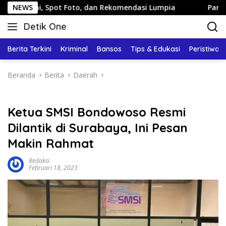
Langsung
pot Foto, dan Rekomendasi Lumpia
NEWS
Panduan Wisata Kelua
ke
Detik One
konten
Tajam
Ungkap
Berita Terkini
Kriminal
Bansos
Tips & Edukasi
Peristiwa
Fakta
Beranda
Berita
Daerah
Ketua SMSI Bondowoso Resmi
Dilantik di Surabaya, Ini Pesan
Makin Rahmat
Redaksi
Februari 18, 2023