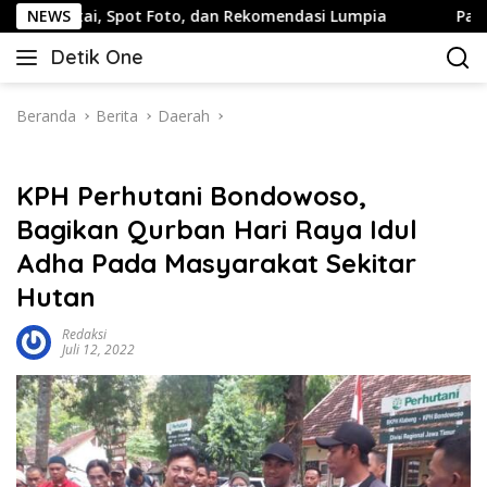
Langsung
Spot Foto, dan Rekomendasi Lumpia
NEWS
Panduan Wisata Kelu
ke
Detik One
konten
Tajam
Ungkap
Fakta
Beranda
Berita
Daerah
KPH Perhutani Bondowoso,
Bagikan Qurban Hari Raya Idul
Adha Pada Masyarakat Sekitar
Hutan
Redaksi
Juli 12, 2022