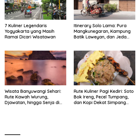
7 Kuliner Legendaris
Itinerary Solo Lama: Pura
Yogyakarta yang Masih
Mangkunegaran, Kampung
Ramai Dicari Wisatawan
Batik Laweyan, dan Jeda
Timlo-Selat Solo
Wisata Banyuwangi Sehari:
Rute Kuliner Pagi Kediri: Soto
Rute Kawah Wurung,
Bok Ireng, Pecel Tumpang,
Djawatan, hingga Senja di
dan Kopi Dekat Simpang
Pulau Merah
Lima Gumul