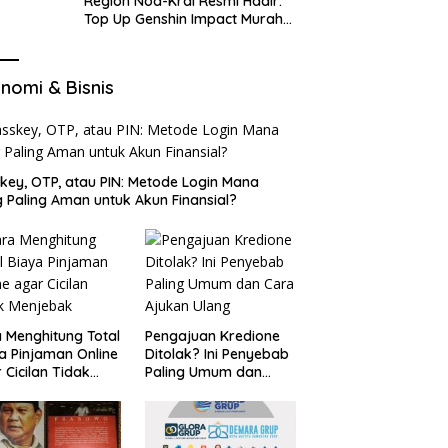
Region Nod-Krai Resmi Hadir:
Top Up Genshin Impact Murah
di VocaGame untuk Jelajah
Wilayah Baru
nomi & Bisnis
key, OTP, atau PIN: Metode Login Mana
 Paling Aman untuk Akun Finansial?
 Menghitung Total
Pengajuan Kredione
a Pinjaman Online
Ditolak? Ini Penyebab
 Cicilan Tidak
Paling Umum dan
jebak
Cara Ajukan Ulang