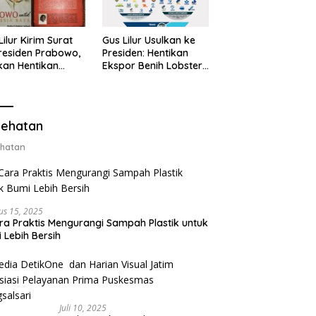
Lilur Kirim Surat
Gus Lilur Usulkan ke
residen Prabowo,
Presiden: Hentikan
kan Hentikan
Ekspor Benih Lobster,
or Benih Lobster
Ganti dengan Ekspor
Ganti Ekspor
Lobster 50 Gram
ter 50 Gram
ehatan
hatan
us 15, 2025
ra Praktis Mengurangi Sampah Plastik untuk
 Lebih Bersih
Juli 10, 2025