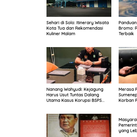
Sehari di Solo: Itinerary Wisata
Panduan 
Kota Tua dan Rekomendasi
Bromo: R
Kuliner Malam
Terbaik
Nanang Wahyudi: Kejagung
Merasa 
Harus Usut Tuntas Dalang
Sumenep
Utama Kasus Korupsi BSPS
Korban P
Sumenep
Mabes Po
Masyara
Pemerint
yang Le