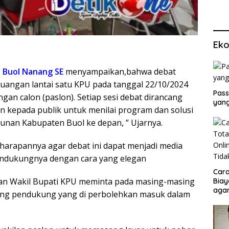
Eko
U
Buol Nanang SE
menyampaikan,bahwa debat
uangan lantai satu KPU pada tanggal 22/10/2024
Pass
ngan calon (paslon). Setiap sesi debat dirancang
yang
kepada publik untuk menilai program dan solusi
nan Kabupaten Buol ke depan, ” Ujarnya.
arapannya agar debat ini dapat menjadi media
endukungnya dengan cara yang elegan
Cara
dan Wakil Bupati KPU meminta pada masing-masing
Biay
agar
orang pendukung yang di perbolehkan masuk dalam
Men