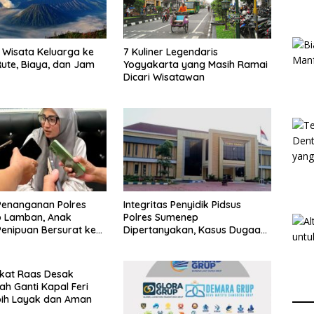
Wisata Keluarga ke
7 Kuliner Legendaris
ute, Biaya, dan Jam
Yogyakarta yang Masih Ramai
Dicari Wisatawan
Penanganan Polres
Integritas Penyidik Pidsus
 Lamban, Anak
Polres Sumenep
enipuan Bersurat ke
Dipertanyakan, Kasus Dugaan
lri
Penipuan Oknum LSM Tak
Kunjung Ada Kepastian
kat Raas Desak
ah Ganti Kapal Feri
bih Layak dan Aman