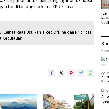
akilan paslon untuk memasang layar untuk nobar
gan kandidat, Ungkap ketua KPU Selasa,
Gus 
ke P
Usul
:
Eksp
dan 
: Camat Raas Usulkan Tiket Offline dan Prioritas
Lobs
a Kepulauan
Kes
Kese
Agust
5 Ca
Bumi