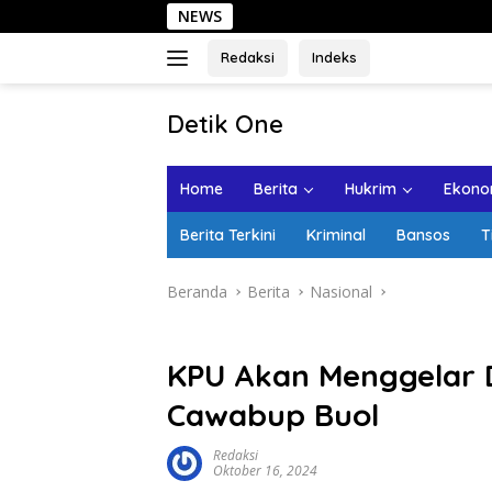
Langsung
NEWS
Sehari d
ke
konten
Redaksi
Indeks
tutup
Detik One
Tajam
Ungkap
Home
Berita
Hukrim
Ekonom
Fakta
Berita Terkini
Kriminal
Bansos
T
Beranda
Berita
Nasional
KPU Akan Menggelar 
Cawabup Buol
Redaksi
Oktober 16, 2024