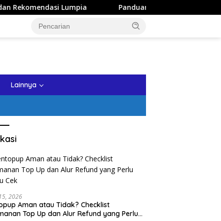
si Lumpia
Panduan Wisata Keluarga ke Kota Batu: Itiner
tutup
Lainnya
kasi
 15, 2026
opup Aman atau Tidak? Checklist
anan Top Up dan Alur Refund yang Perlu