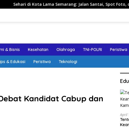
i Kota Lama Semarang: Jalan Santai, Spot Foto, dan Rekomenda
i & Bisnis
Kesehatan
Olahraga
TNI-POLRI
Peristiwa
ips & Edukasi
Peristiwa
Teknologi
Edu
Debat Kandidat Cabup dan
April
Tent
Keam