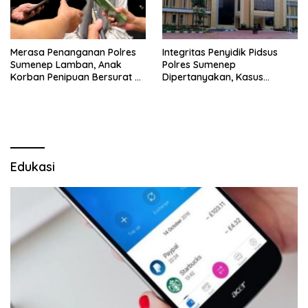
Merasa Penanganan Polres
Integritas Penyidik Pidsus
Sumenep Lamban, Anak
Polres Sumenep
Korban Penipuan Bersurat ke
Dipertanyakan, Kasus
Mabes Polri
Dugaan Penipuan Oknum
LSM Tak Kunjung Ada
Kepastian
Edukasi