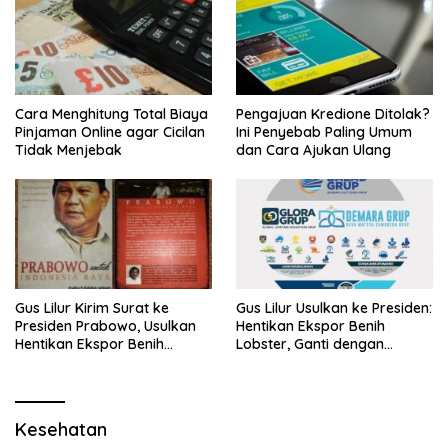
Cara Menghitung Total Biaya
Pengajuan Kredione Ditolak?
Pinjaman Online agar Cicilan
Ini Penyebab Paling Umum
Tidak Menjebak
dan Cara Ajukan Ulang
Gus Lilur Kirim Surat ke
Gus Lilur Usulkan ke Presiden:
Presiden Prabowo, Usulkan
Hentikan Ekspor Benih
Hentikan Ekspor Benih
Lobster, Ganti dengan
Lobster dan Ganti Ekspor
Ekspor Lobster 50 Gram
Lobster 50 Gram
Kesehatan