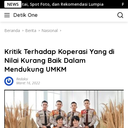
Langsung
 Spot Foto, dan Rekomendasi Lumpia
NEWS
Panduan Wisata Kel
ke
Detik One
konten
Tajam
Ungkap
Fakta
Beranda
Berita
Nasional
Kritik Terhadap Koperasi Yang di
Nilai Kurang Baik Dalam
Mendukung UMKM
Redaksi
Maret 16, 2022