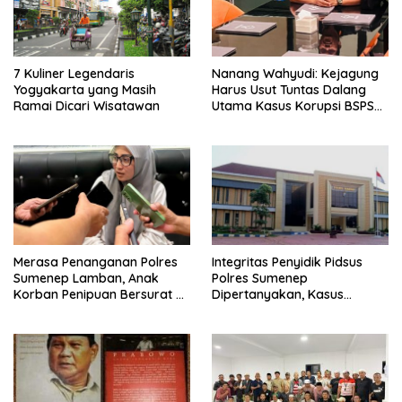
7 Kuliner Legendaris
Nanang Wahyudi: Kejagung
Yogyakarta yang Masih
Harus Usut Tuntas Dalang
Ramai Dicari Wisatawan
Utama Kasus Korupsi BSPS
Sumenep
Merasa Penanganan Polres
Integritas Penyidik Pidsus
Sumenep Lamban, Anak
Polres Sumenep
Korban Penipuan Bersurat ke
Dipertanyakan, Kasus
Mabes Polri
Dugaan Penipuan Oknum
LSM Tak Kunjung Ada
Kepastian