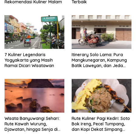
Rekomendasi Kuliner Malam
Terbaik
7 Kuliner Legendaris
Itinerary Solo Lama: Pura
Yogyakarta yang Masih
Mangkunegaran, Kampung
Ramai Dicari Wisatawan
Batik Laweyan, dan Jeda
Timlo-Selat Solo
Wisata Banyuwangi Sehari:
Rute Kuliner Pagi Kediri: Soto
Rute Kawah Wurung,
Bok Ireng, Pecel Tumpang,
Djawatan, hingga Senja di
dan Kopi Dekat Simpang
Pulau Merah
Lima Gumul