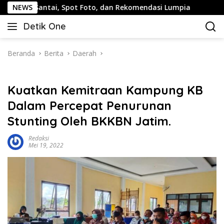
Langsung
ntai, Spot Foto, dan Rekomendasi Lumpia
NEWS
Panduan Wisat
ke
Detik One
konten
Tajam
Ungkap
Fakta
Beranda
Berita
Daerah
Kuatkan Kemitraan Kampung KB
Dalam Percepat Penurunan
Stunting Oleh BKKBN Jatim.
Redaksi
Mei 19, 2022