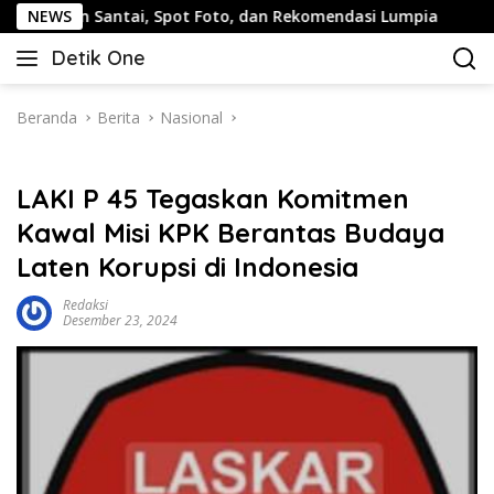
Langsung
antai, Spot Foto, dan Rekomendasi Lumpia
NEWS
Panduan Wisa
ke
Detik One
konten
Tajam
Ungkap
Fakta
Beranda
Berita
Nasional
LAKI P 45 Tegaskan Komitmen
Kawal Misi KPK Berantas Budaya
Laten Korupsi di Indonesia
Redaksi
Desember 23, 2024