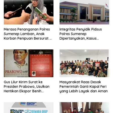
Merasa Penanganan Polres
Integritas Penyidik Pidsus
Sumenep Lamban, Anak
Polres Sumenep
Korban Penipuan Bersurat ke
Dipertanyakan, Kasus
Mabes Polri
Dugaan Penipuan Oknum
LSM Tak Kunjung Ada
Kepastian
Gus Lilur Kirim Surat ke
Masyarakat Raas Desak
Presiden Prabowo, Usulkan
Pemerintah Ganti Kapal Feri
Hentikan Ekspor Benih
yang Lebih Layak dan Aman
Lobster dan Ganti Ekspor
Lobster 50 Gram