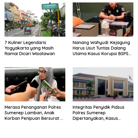
7 Kuliner Legendaris
Nanang Wahyudi: Kejagung
Yogyakarta yang Masih
Harus Usut Tuntas Dalang
Ramai Dicari Wisatawan
Utama Kasus Korupsi BSPS
Sumenep
Merasa Penanganan Polres
Integritas Penyidik Pidsus
Sumenep Lamban, Anak
Polres Sumenep
Korban Penipuan Bersurat ke
Dipertanyakan, Kasus
Mabes Polri
Dugaan Penipuan Oknum
LSM Tak Kunjung Ada
Kepastian