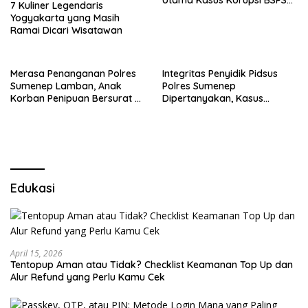
7 Kuliner Legendaris
Sumenep
Yogyakarta yang Masih
Ramai Dicari Wisatawan
Merasa Penanganan Polres
Integritas Penyidik Pidsus
Sumenep Lamban, Anak
Polres Sumenep
Korban Penipuan Bersurat ke
Dipertanyakan, Kasus
Mabes Polri
Dugaan Penipuan Oknum
LSM Tak Kunjung Ada
Kepastian
Edukasi
April 15, 2026
Tentopup Aman atau Tidak? Checklist Keamanan Top Up dan
Alur Refund yang Perlu Kamu Cek