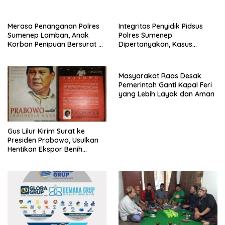
Merasa Penanganan Polres
Integritas Penyidik Pidsus
Sumenep Lamban, Anak
Polres Sumenep
Korban Penipuan Bersurat ke
Dipertanyakan, Kasus
Mabes Polri
Dugaan Penipuan Oknum
LSM Tak Kunjung Ada
Kepastian
Masyarakat Raas Desak
Pemerintah Ganti Kapal Feri
yang Lebih Layak dan Aman
Gus Lilur Kirim Surat ke
Presiden Prabowo, Usulkan
Hentikan Ekspor Benih
Lobster dan Ganti Ekspor
Lobster 50 Gram