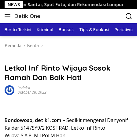
Langsung
alan Santai, Spot Foto, dan Rekomendasi Lumpia
NEWS
Pandu
ke
Detik One
konten
Tajam
Ungkap
Berita Terkini
Kriminal
Bansos
Tips & Edukasi
Peristiwa
Fakta
Beranda
Berita
Letkol Inf Rinto Wijaya Sosok
Ramah Dan Baik Hati
Redaksi
Oktober 28, 2022
Bondowoso, detik1.com –
Sedikit mengenal Danyonif
Raider 514 /SY9/2 KOSTRAD, Letko Inf Rinto
Wijaya,S.A.P, M.I.Pol,M.Han.