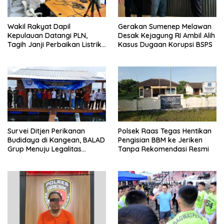
Wakil Rakyat Dapil
Gerakan Sumenep Melawan
Kepulauan Datangi PLN,
Desak Kejagung RI Ambil Alih
Tagih Janji Perbaikan Listrik
Kasus Dugaan Korupsi BSPS
di Sapudi dan Raas
Survei Ditjen Perikanan
Polsek Raas Tegas Hentikan
Budidaya di Kangean, BALAD
Pengisian BBM ke Jeriken
Grup Menuju Legalitas
Tanpa Rekomendasi Resmi
Budidaya Laut Nasional