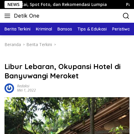
Langsung
Spot Foto, dan Rekomendasi Lumpia
NEWS
Panduan Wisata Kelu
ke
Detik One
konten
Tajam
Ungkap
Berita Terkini
Kriminal
Bansos
Tips & Edukasi
Peristiwa
Fakta
Beranda
Berita Terkini
Libur Lebaran, Okupansi Hotel di
Banyuwangi Meroket
Redaksi
Mei 1, 2022