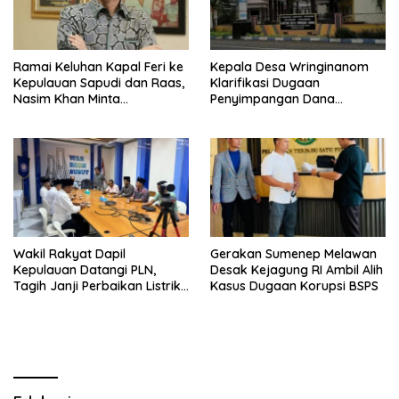
Ramai Keluhan Kapal Feri ke
Kepala Desa Wringinanom
Kepulauan Sapudi dan Raas,
Klarifikasi Dugaan
Nasim Khan Minta
Penyimpangan Dana
Pemerintah Segera Bertindak
BUMDes: “Tidak Benar!”
Wakil Rakyat Dapil
Gerakan Sumenep Melawan
Kepulauan Datangi PLN,
Desak Kejagung RI Ambil Alih
Tagih Janji Perbaikan Listrik
Kasus Dugaan Korupsi BSPS
di Sapudi dan Raas