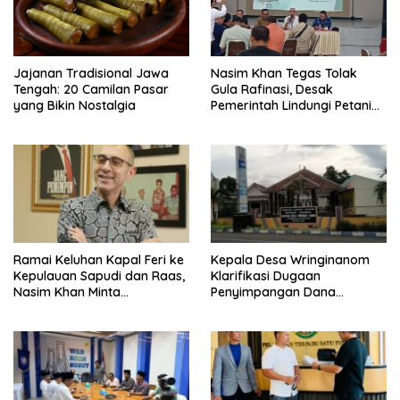
Jajanan Tradisional Jawa
Nasim Khan Tegas Tolak
Tengah: 20 Camilan Pasar
Gula Rafinasi, Desak
yang Bikin Nostalgia
Pemerintah Lindungi Petani
Tebu
Ramai Keluhan Kapal Feri ke
Kepala Desa Wringinanom
Kepulauan Sapudi dan Raas,
Klarifikasi Dugaan
Nasim Khan Minta
Penyimpangan Dana
Pemerintah Segera Bertindak
BUMDes: “Tidak Benar!”