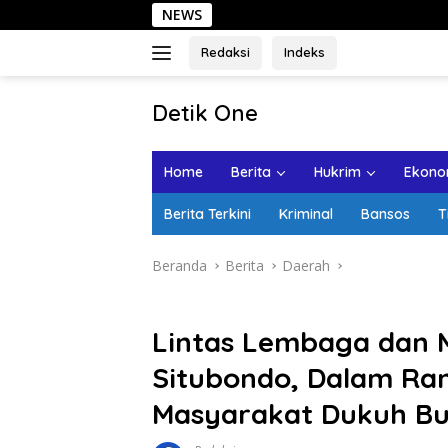
Langsung
NEWS
Seha
ke
konten
Redaksi
Indeks
tutup
Detik One
Tajam
Ungkap
Home
Berita
Hukrim
Ekonom
Fakta
Berita Terkini
Kriminal
Bansos
T
Beranda
Berita
Daerah
Lintas Lembaga dan M
Situbondo, Dalam Ra
Masyarakat Dukuh B