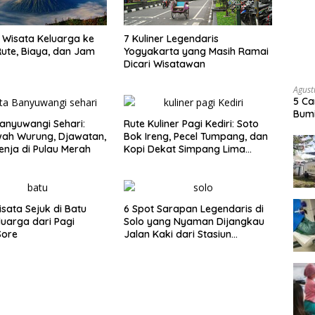
Wisata Keluarga ke
7 Kuliner Legendaris
ute, Biaya, dan Jam
Yogyakarta yang Masih Ramai
Dicari Wisatawan
Agust
5 Ca
Bumi
anyuwangi Sehari:
Rute Kuliner Pagi Kediri: Soto
wah Wurung, Djawatan,
Bok Ireng, Pecel Tumpang, dan
enja di Pulau Merah
Kopi Dekat Simpang Lima
Gumul
isata Sejuk di Batu
6 Spot Sarapan Legendaris di
luarga dari Pagi
Solo yang Nyaman Dijangkau
Sore
Jalan Kaki dari Stasiun
Balapan