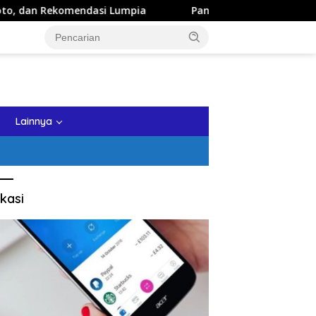
endasi Lumpia
Panduan Wisata Keluarga ke Kota Batu: I
tutup
Lainnya
kasi