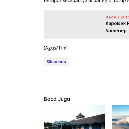
terlapor secepatnya di panggil,” tutup
Baca Juga
Kapolsek 
Sumenep
(Agus/Tim)
SItubondo
Baca Juga