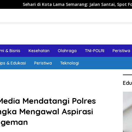
ri di Kota Lama Semarang: Jalan Santai, Spot Foto, dan Rekom
i & Bisnis
Kesehatan
Olahraga
TNI-POLRI
Peristiwa
ips & Edukasi
Peristiwa
Teknologi
Edu
edia Mendatangi Polres
ngka Mengawal Aspirasi
ugeman