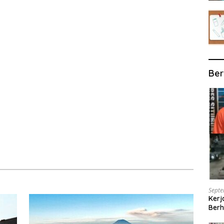
Ber
Septe
Kerj
Berh