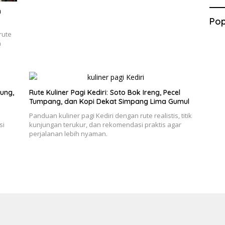
h
Pop
rute
n
ung,
Rute Kuliner Pagi Kediri: Soto Bok Ireng, Pecel
Tumpang, dan Kopi Dekat Simpang Lima Gumul
e
Panduan kuliner pagi Kediri dengan rute realistis, titik
si
kunjungan terukur, dan rekomendasi praktis agar
perjalanan lebih nyaman.