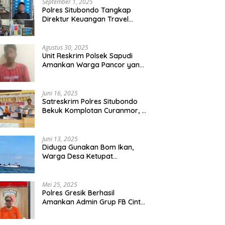
September 1, 2025
Polres Situbondo Tangkap
Direktur Keuangan Travel
Umroh Bodong, Kerugian
Capai Miliaran Rupiah
Agustus 30, 2025
Unit Reskrim Polsek Sapudi
Amankan Warga Pancor yang
Diduga Miliki Sabu
Juni 16, 2025
Satreskrim Polres Situbondo
Bekuk Komplotan Curanmor, 9
Tersangka Berhasil Diringkus
Juni 13, 2025
Diduga Gunakan Bom Ikan,
Warga Desa Ketupat
Kecamatan Raas Terancam
Pidana
Mei 25, 2025
Polres Gresik Berhasil
Amankan Admin Grup FB Cinta
Sedarah di Denpasar Bali