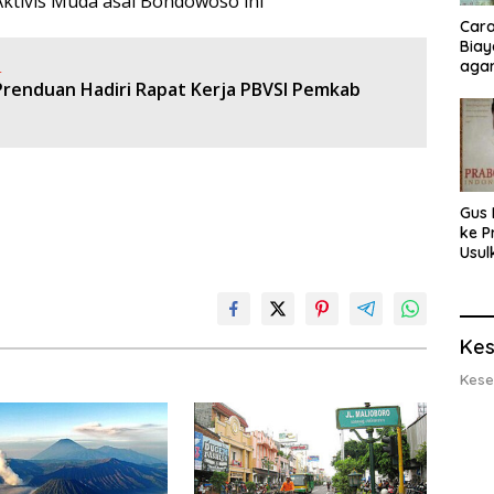
 Aktivis Muda asal Bondowoso ini
Cara
Biay
:
agar
Men
Prenduan Hadiri Rapat Kerja PBVSI Pemkab
Gus 
ke P
Usul
Eksp
dan 
Lobs
Kes
Kese