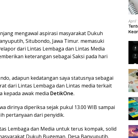
April
Tent
Keam
anjang mengawal aspirasi masyarakat Dukuh
Kam
nyuputih, Situbondo, Jawa Timur. memasuki
elapor dari Lintas Lembaga dan Lintas Media
mberikan keterangan sebagai Saksi pada hari
bondo, adapun kedatangan saya statusnya sebagai
at dari Lintas Lembaga dan Lintas media terkait
ya kepada awak media
DetikOne.
a dirinya diperiksa sejak pukul 13.00 WIB sampai
h pertanyaan dari penyidik.
tas Lembaga dan Media untuk terus kompak, solid
 masyarakat Dukuh Bugeman, Desa Banyuputih,