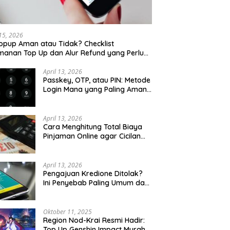
 15, 2026
opup Aman atau Tidak? Checklist
anan Top Up dan Alur Refund yang Perlu
u Cek
April 13, 2026
Passkey, OTP, atau PIN: Metode
Login Mana yang Paling Aman
untuk Akun Finansial?
April 13, 2026
Cara Menghitung Total Biaya
Pinjaman Online agar Cicilan
Tidak Menjebak
April 13, 2026
Pengajuan Kredione Ditolak?
Ini Penyebab Paling Umum dan
Cara Ajukan Ulang
Oktober 11, 2025
Region Nod-Krai Resmi Hadir:
Top Up Genshin Impact Murah