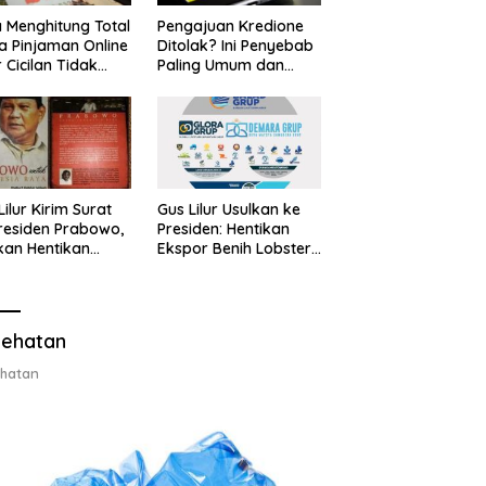
 Menghitung Total
Pengajuan Kredione
a Pinjaman Online
Ditolak? Ini Penyebab
 Cicilan Tidak
Paling Umum dan
jebak
Cara Ajukan Ulang
Lilur Kirim Surat
Gus Lilur Usulkan ke
residen Prabowo,
Presiden: Hentikan
kan Hentikan
Ekspor Benih Lobster,
or Benih Lobster
Ganti dengan Ekspor
Ganti Ekspor
Lobster 50 Gram
ter 50 Gram
ehatan
hatan