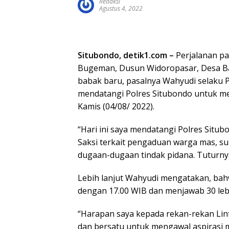
Redaksi
Agustus 4, 2022
Situbondo, detik1.com –
Perjalanan p
Bugeman, Dusun Widoropasar, Desa Ba
babak baru, pasalnya Wahyudi selaku P
mendatangi Polres Situbondo untuk me
Kamis (04/08/ 2022).
“Hari ini saya mendatangi Polres Situ
Saksi terkait pengaduan warga mas, sur
dugaan-dugaan tindak pidana. Tuturn
Lebih lanjut Wahyudi mengatakan, bahw
dengan 17.00 WIB dan menjawab 30 lebi
“Harapan saya kepada rekan-rekan Lin
dan bersatu untuk mengawal aspirasi