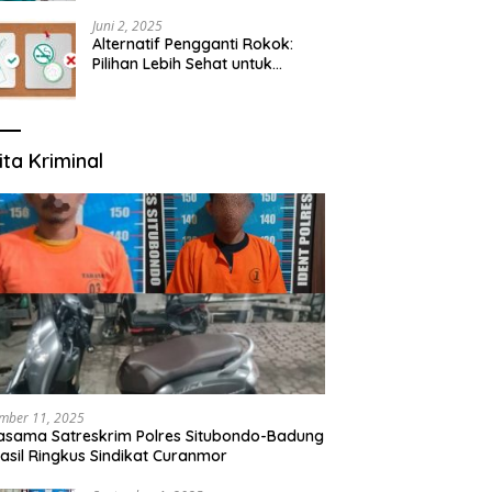
yang Mengerti Kebutuhanmu
Juni 2, 2025
Alternatif Pengganti Rokok:
Pilihan Lebih Sehat untuk
Mengurangi Risiko Merokok
ita Kriminal
mber 11, 2025
asama Satreskrim Polres Situbondo-Badung
asil Ringkus Sindikat Curanmor