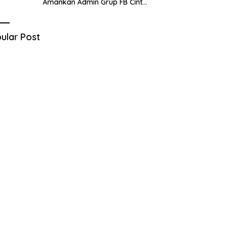
Amankan Admin Grup FB Cinta
Sedarah di Denpasar Bali
ular Post