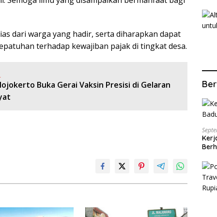
ni. Semoga ilmu yang disampaikan bermanfaat bagi
as dari warga yang hadir, serta diharapkan dapat
atuhan terhadap kewajiban pajak di tingkat desa.
:
Ber
ojokerto Buka Gerai Vaksin Presisi di Gelaran
yat
Septe
Kerj
Berh