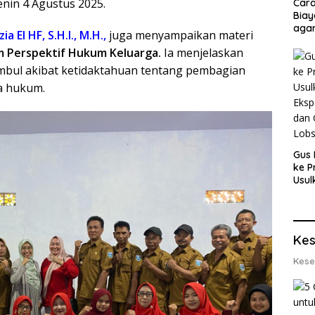
enin 4 Agustus 2025.
Cara
Biay
agar
ia El HF, S.H.I., M.H.,
juga menyampaikan materi
Men
m Perspektif Hukum Keluarga.
Ia menjelaskan
imbul akibat ketidaktahuan tentang pembagian
a hukum.
Gus 
ke P
Usul
Eksp
dan 
Lobs
Kes
Kese