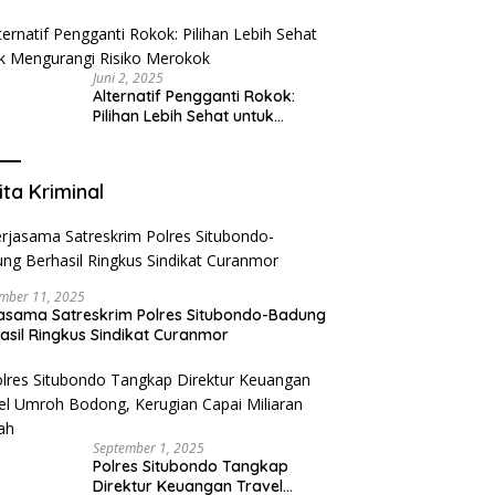
Tangerang: Klinik Gigi Modern
yang Mengerti Kebutuhanmu
Juni 2, 2025
Alternatif Pengganti Rokok:
Pilihan Lebih Sehat untuk
Mengurangi Risiko Merokok
ita Kriminal
mber 11, 2025
asama Satreskrim Polres Situbondo-Badung
asil Ringkus Sindikat Curanmor
September 1, 2025
Polres Situbondo Tangkap
Direktur Keuangan Travel