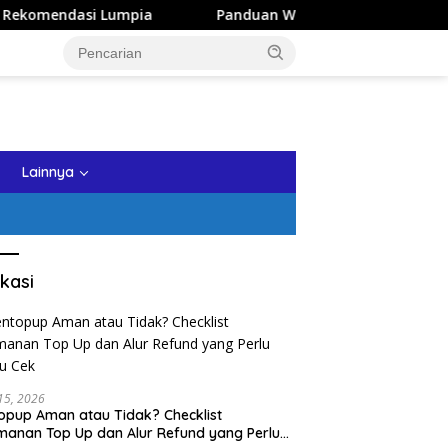
ia
Panduan Wisata Keluarga ke Kota Batu: Itinerary Seh
tutup
Lainnya
kasi
 15, 2026
opup Aman atau Tidak? Checklist
anan Top Up dan Alur Refund yang Perlu