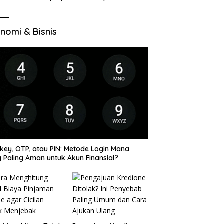
di VocaGame untuk Jelajah
Wilayah Baru
nomi & Bisnis
key, OTP, atau PIN: Metode Login Mana
 Paling Aman untuk Akun Finansial?