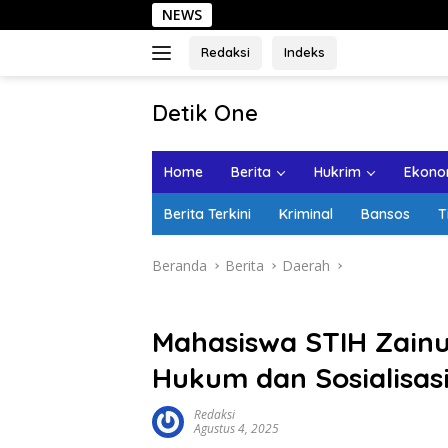
Langsung
NEWS
Sehari di Kota L
ke
konten
Redaksi
Indeks
tutup
Detik One
Tajam
Ungkap
Home
Berita
Hukrim
Ekonom
Fakta
Berita Terkini
Kriminal
Bansos
T
Beranda
Berita
Daerah
Mahasiswa STIH Zainu
Hukum dan Sosialisas
Redaksi
Agustus 4, 2025