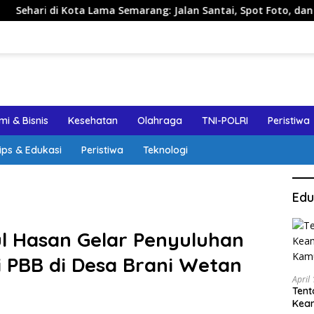
ama Semarang: Jalan Santai, Spot Foto, dan Rekomendasi Lump
i & Bisnis
Kesehatan
Olahraga
TNI-POLRI
Peristiwa
ips & Edukasi
Peristiwa
Teknologi
Edu
l Hasan Gelar Penyuluhan
i PBB di Desa Brani Wetan
April
Tent
Keam