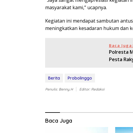
“Saya sangat mengapresiasi kegiatan i
masyarakat kami,” ucapnya.
Kegiatan ini mendapat sambutan antusi
meningkatkan kesadaran hukum dan kep
Baca Juga
Polresta M
Pesta Rak
Berita
Probolinggo
Penulis: Benny.H
Editor: Redaksi
Baca Juga