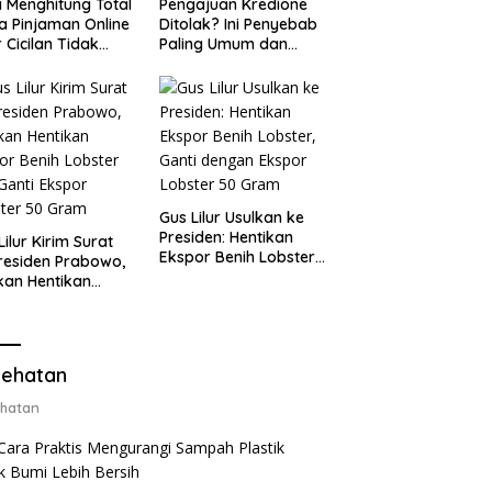
 Menghitung Total
Pengajuan Kredione
a Pinjaman Online
Ditolak? Ini Penyebab
 Cicilan Tidak
Paling Umum dan
jebak
Cara Ajukan Ulang
Gus Lilur Usulkan ke
Presiden: Hentikan
Lilur Kirim Surat
Ekspor Benih Lobster,
residen Prabowo,
Ganti dengan Ekspor
kan Hentikan
Lobster 50 Gram
or Benih Lobster
Ganti Ekspor
ter 50 Gram
ehatan
hatan