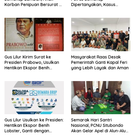
Korban Penipuan Bersurat ke
Dipertanyakan, Kasus
Mabes Polri
Dugaan Penipuan Oknum
LSM Tak Kunjung Ada
Kepastian
Gus Lilur Kirim Surat ke
Masyarakat Raas Desak
Presiden Prabowo, Usulkan
Pemerintah Ganti Kapal Feri
Hentikan Ekspor Benih
yang Lebih Layak dan Aman
Lobster dan Ganti Ekspor
Lobster 50 Gram
Gus Lilur Usulkan ke Presiden:
Semarak Hari Santri
Hentikan Ekspor Benih
Nasional, PCNU Situbondo
Lobster, Ganti dengan
Akan Gelar Apel di Alun-Alun