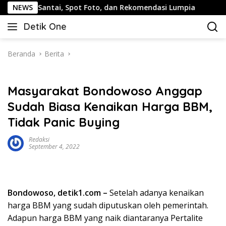
Langsung
ntai, Spot Foto, dan Rekomendasi Lumpia
NEWS
Panduan Wisa
ke
Detik One
konten
Tajam
Ungkap
Fakta
Beranda
Berita
Masyarakat Bondowoso Anggap
Sudah Biasa Kenaikan Harga BBM,
Tidak Panic Buying
Redaksi
September 4, 2022
Bondowoso, detik1.com –
Setelah adanya kenaikan
harga BBM yang sudah diputuskan oleh pemerintah.
Adapun harga BBM yang naik diantaranya Pertalite