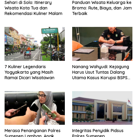
Sehari di Solo: Itinerary
Panduan Wisata Keluarga ke
Wisata Kota Tua dan
Bromo: Rute, Biaya, dan Jam
Rekomendasi Kuliner Malam
Terbaik
7 Kuliner Legendaris
Nanang Wahyudi: Kejagung
Yogyakarta yang Masih
Harus Usut Tuntas Dalang
Ramai Dicari Wisatawan
Utama Kasus Korupsi BSPS
Sumenep
Merasa Penanganan Polres
Integritas Penyidik Pidsus
Sumenep Lamban, Anak
Polres Sumenep