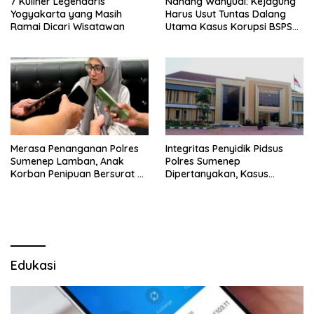
7 Kuliner Legendaris
Nanang Wahyudi: Kejagung
Yogyakarta yang Masih
Harus Usut Tuntas Dalang
Ramai Dicari Wisatawan
Utama Kasus Korupsi BSPS
Sumenep
Merasa Penanganan Polres
Integritas Penyidik Pidsus
Sumenep Lamban, Anak
Polres Sumenep
Korban Penipuan Bersurat ke
Dipertanyakan, Kasus
Mabes Polri
Dugaan Penipuan Oknum
LSM Tak Kunjung Ada
Kepastian
Edukasi