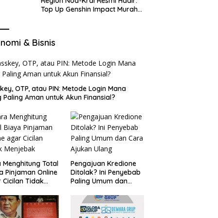
Region Nod-Krai Resmi Hadir:
Top Up Genshin Impact Murah
di VocaGame untuk Jelajah
Wilayah Baru
nomi & Bisnis
key, OTP, atau PIN: Metode Login Mana
 Paling Aman untuk Akun Finansial?
 Menghitung Total
Pengajuan Kredione
a Pinjaman Online
Ditolak? Ini Penyebab
 Cicilan Tidak
Paling Umum dan
jebak
Cara Ajukan Ulang