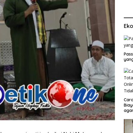
Eko
Pass
yang
Cara
Biay
agar
Men