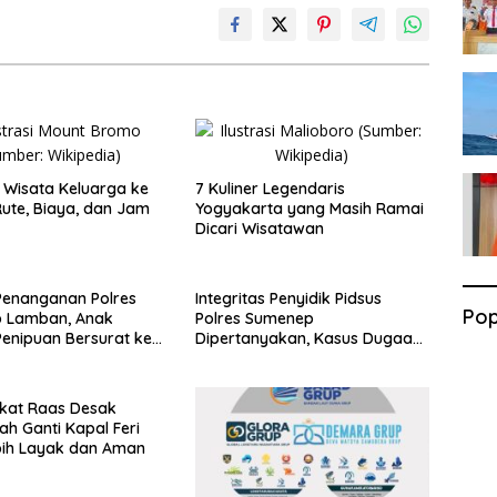
Wisata Keluarga ke
7 Kuliner Legendaris
ute, Biaya, dan Jam
Yogyakarta yang Masih Ramai
Dicari Wisatawan
Penanganan Polres
Integritas Penyidik Pidsus
Pop
 Lamban, Anak
Polres Sumenep
enipuan Bersurat ke
Dipertanyakan, Kasus Dugaan
lri
Penipuan Oknum LSM Tak
Kunjung Ada Kepastian
kat Raas Desak
ah Ganti Kapal Feri
bih Layak dan Aman