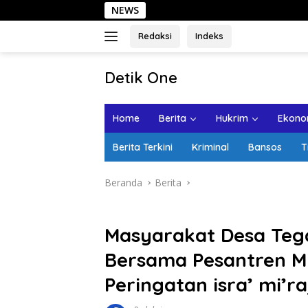
Langsung
NEWS
Sehari di Kota La
ke
konten
Redaksi
Indeks
tutup
Detik One
Tajam
Ungkap
Home
Berita
Hukrim
Ekonom
Fakta
Berita Terkini
Kriminal
Bansos
T
Beranda
Berita
Masyarakat Desa Teg
Bersama Pesantren M
Peringatan isra’ mi’