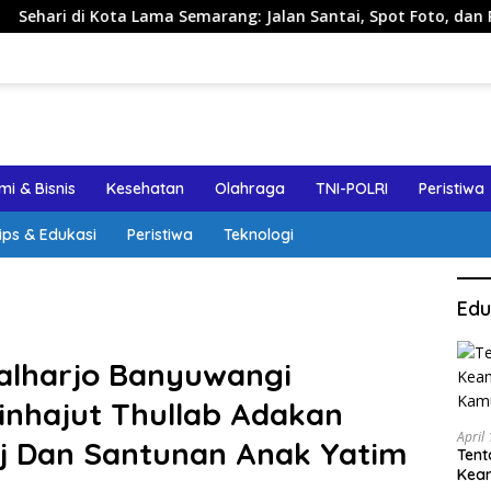
ma Semarang: Jalan Santai, Spot Foto, dan Rekomendasi Lumpia
i & Bisnis
Kesehatan
Olahraga
TNI-POLRI
Peristiwa
ips & Edukasi
Peristiwa
Teknologi
Edu
alharjo Banyuwangi
inhajut Thullab Adakan
April
raj Dan Santunan Anak Yatim
Tent
Keam