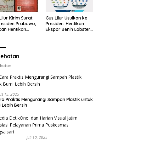
Lilur Kirim Surat
Gus Lilur Usulkan ke
residen Prabowo,
Presiden: Hentikan
kan Hentikan
Ekspor Benih Lobster,
or Benih Lobster
Ganti dengan Ekspor
Ganti Ekspor
Lobster 50 Gram
ter 50 Gram
ehatan
hatan
us 15, 2025
ra Praktis Mengurangi Sampah Plastik untuk
 Lebih Bersih
Juli 10, 2025