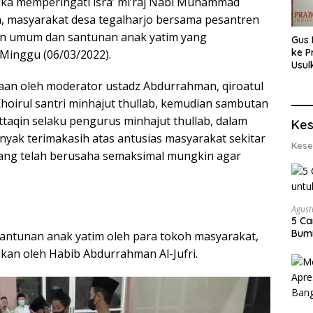
ka memperingati isra’ mi’raj Nabi Muhammad
yah, masyarakat desa tegalharjo bersama pesantren
an umum dan santunan anak yatim yang
Gus 
ke P
 Minggu (06/03/2022).
Usul
Eksp
aan oleh moderator ustadz Abdurrahman, qiroatul
dan 
hoirul santri minhajut thullab, kemudian sambutan
Lobs
taqin selaku pengurus minhajut thullab, dalam
Kes
ak terimakasih atas antusias masyarakat sekitar
Kese
 yang telah berusaha semaksimal mungkin agar
Agust
5 Ca
Bumi
antunan anak yatim oleh para tokoh masyarakat,
ikan oleh Habib Abdurrahman Al-Jufri.