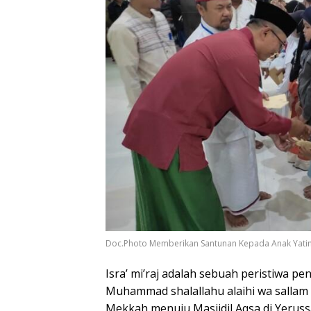
Doc.Photo Memberikan Santunan Kepada Anak Yati
Isra’ mi’raj adalah sebuah peristiwa pe
Muhammad shalallahu alaihi wa sallam d
Mekkah menuju Masjidil Aqsa di Yerussa