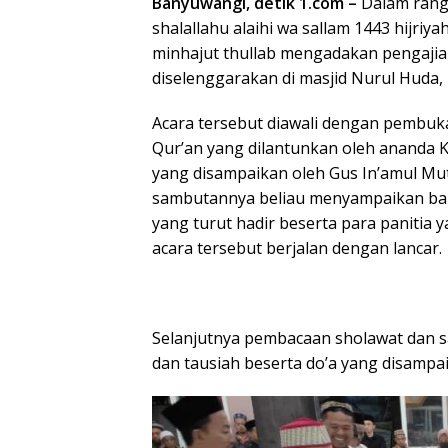
Banyuwangi, detik 1.com –
Dalam rang
shalallahu alaihi wa sallam 1443 hijri
minhajut thullab mengadakan pengaji
diselenggarakan di masjid Nurul Huda,
Acara tersebut diawali dengan pembuk
Qur’an yang dilantunkan oleh ananda K
yang disampaikan oleh Gus In’amul Mut
sambutannya beliau menyampaikan bany
yang turut hadir beserta para panitia
acara tersebut berjalan dengan lancar.
Selanjutnya pembacaan sholawat dan s
dan tausiah beserta do’a yang disampa