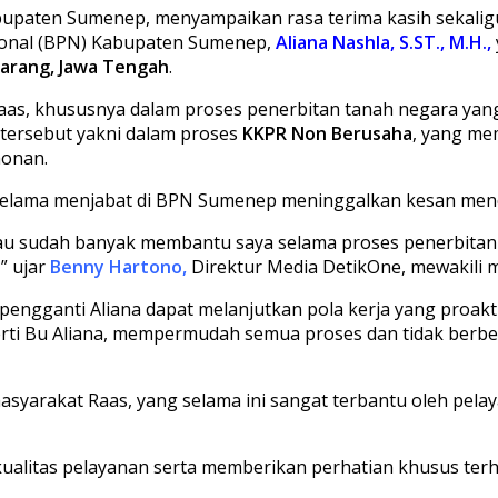
paten Sumenep, menyampaikan rasa terima kasih sekaligus
ional (BPN) Kabupaten Sumenep,
Aliana Nashla, S.ST., M.H.,
arang, Jawa Tengah
.
Raas, khususnya dalam proses penerbitan tanah negara yan
tersebut yakni dalam proses
KKPR Non Berusaha
, yang m
honan.
 selama menjabat di BPN Sumenep meninggalkan kesan men
liau sudah banyak membantu saya selama proses penerbitan
” ujar
Benny Hartono,
Direktur Media DetikOne, mewakili 
engganti Aliana dapat melanjutkan pola kerja yang proakti
erti Bu Aliana, mempermudah semua proses dan tidak berbelit
masyarakat Raas, yang selama ini sangat terbantu oleh pel
alitas pelayanan serta memberikan perhatian khusus ter