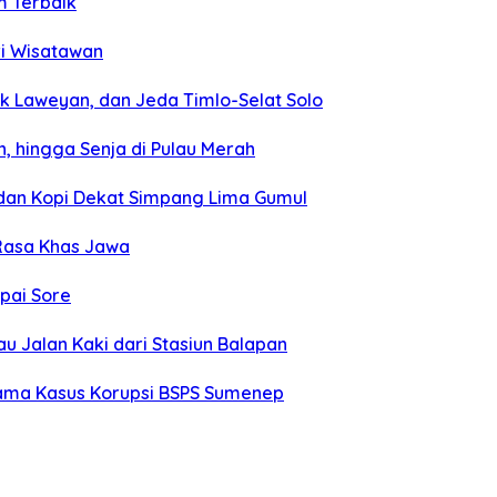
m Terbaik
ri Wisatawan
k Laweyan, dan Jeda Timlo-Selat Solo
, hingga Senja di Pulau Merah
, dan Kopi Dekat Simpang Lima Gumul
 Rasa Khas Jawa
mpai Sore
u Jalan Kaki dari Stasiun Balapan
tama Kasus Korupsi BSPS Sumenep