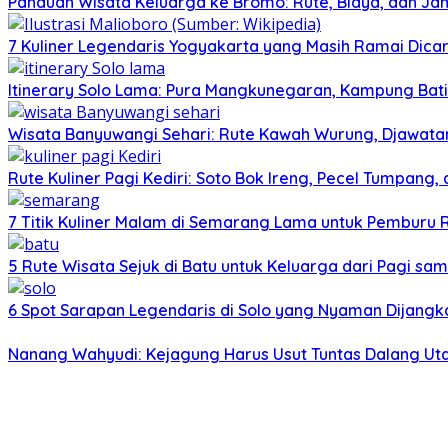
Panduan Wisata Keluarga ke Bromo: Rute, Biaya, dan Ja
7 Kuliner Legendaris Yogyakarta yang Masih Ramai Dica
Itinerary Solo Lama: Pura Mangkunegaran, Kampung Bati
Wisata Banyuwangi Sehari: Rute Kawah Wurung, Djawatan
Rute Kuliner Pagi Kediri: Soto Bok Ireng, Pecel Tumpang
7 Titik Kuliner Malam di Semarang Lama untuk Pemburu
5 Rute Wisata Sejuk di Batu untuk Keluarga dari Pagi sa
6 Spot Sarapan Legendaris di Solo yang Nyaman Dijangka
Nanang Wahyudi: Kejagung Harus Usut Tuntas Dalang U