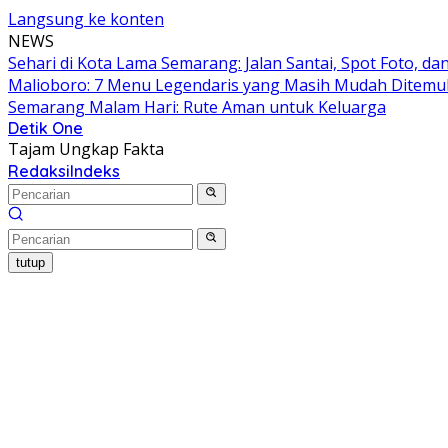
Langsung ke konten
NEWS
Sehari di Kota Lama Semarang: Jalan Santai, Spot Foto, 
Malioboro: 7 Menu Legendaris yang Masih Mudah Ditem
Semarang Malam Hari: Rute Aman untuk Keluarga
Detik One
Tajam Ungkap Fakta
Redaksi
Indeks
tutup