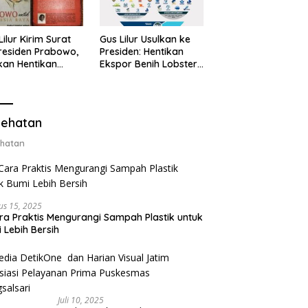
Lilur Kirim Surat
Gus Lilur Usulkan ke
residen Prabowo,
Presiden: Hentikan
kan Hentikan
Ekspor Benih Lobster,
or Benih Lobster
Ganti dengan Ekspor
Ganti Ekspor
Lobster 50 Gram
ter 50 Gram
ehatan
hatan
us 15, 2025
ra Praktis Mengurangi Sampah Plastik untuk
 Lebih Bersih
Juli 10, 2025