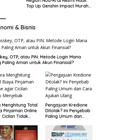
Region Nod-Krai Resmi Hadir:
Top Up Genshin Impact Murah
di VocaGame untuk Jelajah
Wilayah Baru
nomi & Bisnis
key, OTP, atau PIN: Metode Login Mana
 Paling Aman untuk Akun Finansial?
 Menghitung Total
Pengajuan Kredione
a Pinjaman Online
Ditolak? Ini Penyebab
 Cicilan Tidak
Paling Umum dan
jebak
Cara Ajukan Ulang