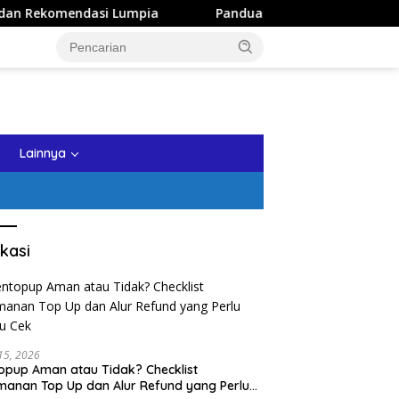
 Lumpia
Panduan Wisata Keluarga ke Kota Batu: Itinerar
tutup
Lainnya
kasi
 15, 2026
opup Aman atau Tidak? Checklist
anan Top Up dan Alur Refund yang Perlu