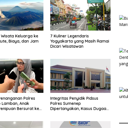
Wisata Keluarga ke
7 Kuliner Legendaris
ute, Biaya, dan Jam
Yogyakarta yang Masih Ramai
Dicari Wisatawan
Penanganan Polres
Integritas Penyidik Pidsus
 Lamban, Anak
Polres Sumenep
enipuan Bersurat ke
Dipertanyakan, Kasus Dugaan
lri
Penipuan Oknum LSM Tak
Kunjung Ada Kepastian