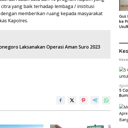
itra yang baik terhadap lembaga / institusi
ya dengan memberikan ruang kepada masyarakat
Gus 
as Kapolres.
ke P
Usul
Eksp
dan 
:
Lobs
jonegoro Laksanakan Operasi Aman Suro 2023
Kes
Kese
Agust
5 Ca
Bumi