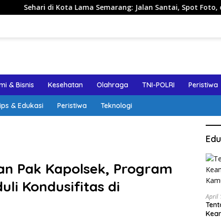
Kota Lama Semarang: Jalan Santai, Spot Foto, dan Rekomendasi
i & Bisnis
Kesehatan
Olahraga
TNI-POLRI
Peristiwa
ips & Edukasi
Peristiwa
Teknologi
Edu
an Pak Kapolsek, Program
uli Kondusifitas di
April
Tent
Keam