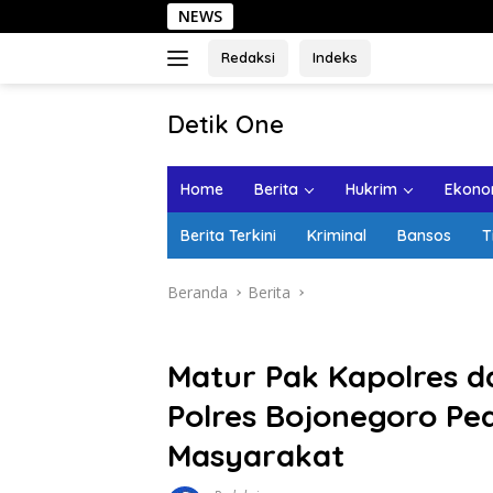
Langsung
NEWS
Sehari di 
ke
konten
Redaksi
Indeks
tutup
Detik One
Tajam
Ungkap
Home
Berita
Hukrim
Ekonom
Fakta
Berita Terkini
Kriminal
Bansos
T
Beranda
Berita
Matur Pak Kapolres d
Polres Bojonegoro Ped
Masyarakat