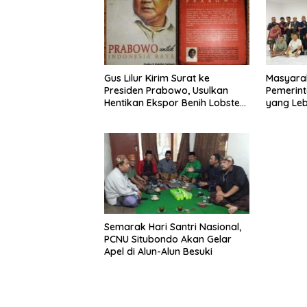
Gus Lilur Kirim Surat ke
Masyara
Presiden Prabowo, Usulkan
Pemerint
Hentikan Ekspor Benih Lobster
yang Le
dan Ganti Ekspor Lobster 50
Gram
Semarak Hari Santri Nasional,
PCNU Situbondo Akan Gelar
Apel di Alun-Alun Besuki