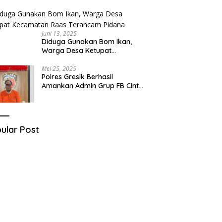
Tersangka Berhasil Diringkus
Juni 13, 2025
Diduga Gunakan Bom Ikan,
Warga Desa Ketupat
Kecamatan Raas Terancam
Pidana
Mei 25, 2025
Polres Gresik Berhasil
Amankan Admin Grup FB Cinta
Sedarah di Denpasar Bali
ular Post