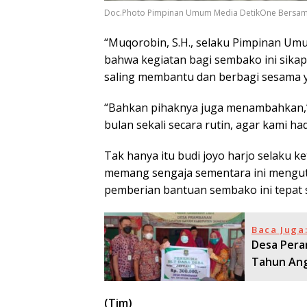
Doc.Photo Pimpinan Umum Media DetikOne Bersa
“Muqorobin, S.H., selaku Pimpinan U
bahwa kegiatan bagi sembako ini sikap
saling membantu dan berbagi sesama
“Bahkan pihaknya juga menambahkan,”
bulan sekali secara rutin, agar kami had
Tak hanya itu budi joyo harjo selaku k
memang sengaja sementara ini mengut
pemberian bantuan sembako ini tepat 
Baca Juga
Desa Pera
Tahun Ang
(Tim)