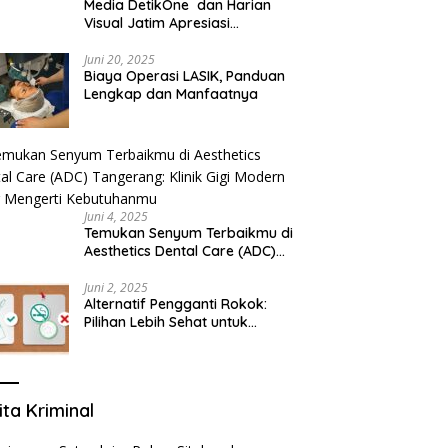
Media DetikOne dan Harian
Visual Jatim Apresiasi
Pelayanan Prima Puskesmas
Bangsalsari
Juni 20, 2025
Biaya Operasi LASIK, Panduan
Lengkap dan Manfaatnya
Juni 4, 2025
Temukan Senyum Terbaikmu di
Aesthetics Dental Care (ADC)
Tangerang: Klinik Gigi Modern
yang Mengerti Kebutuhanmu
Juni 2, 2025
Alternatif Pengganti Rokok:
Pilihan Lebih Sehat untuk
Mengurangi Risiko Merokok
ita Kriminal