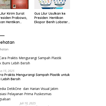
Lilur Kirim Surat
Gus Lilur Usulkan ke
residen Prabowo,
Presiden: Hentikan
kan Hentikan
Ekspor Benih Lobster,
or Benih Lobster
Ganti dengan Ekspor
Ganti Ekspor
Lobster 50 Gram
ter 50 Gram
ehatan
hatan
us 15, 2025
ra Praktis Mengurangi Sampah Plastik untuk
 Lebih Bersih
Juli 10, 2025