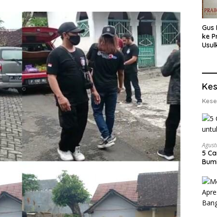
Gus 
ke P
Usul
Eksp
dan 
Lobs
Kes
Kese
Agust
5 Ca
Bumi