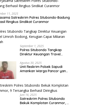
mber 11, 2025
asama Satreskrim Polres Situbondo-Badung
asil Ringkus Sindikat Curanmor
September 1, 2025
Polres Situbondo Tangkap
Direktur Keuangan Travel
Umroh Bodong, Kerugian
Capai Miliaran Rupiah
Agustus 30, 2025
Unit Reskrim Polsek Sapudi
Amankan Warga Pancor yang
Diduga Miliki Sabu
Juni 16, 2025
Satreskrim Polres Situbondo
Bekuk Komplotan Curanmor, 9