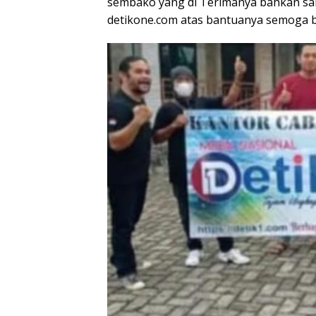
sembako yang di Terimanya bahkan san
detikone.com atas bantuanya semoga b