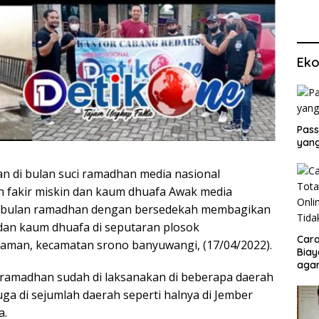
Eko
Pass
yang
an di bulan suci ramadhan media nasional
 fakir miskin dan kaum dhuafa Awak media
 di bulan ramadhan dengan bersedekah membagikan
dan kaum dhuafa di seputaran plosok
Cara
aman, kecamatan srono banyuwangi, (17/04/2022).
Biay
agar
a ramadhan sudah di laksanakan di beberapa daerah
Men
ga di sejumlah daerah seperti halnya di Jember
a.