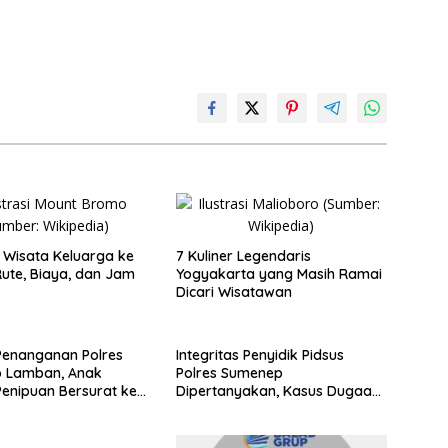
Wisata Keluarga ke
7 Kuliner Legendaris
ute, Biaya, dan Jam
Yogyakarta yang Masih Ramai
Dicari Wisatawan
Penanganan Polres
Integritas Penyidik Pidsus
 Lamban, Anak
Polres Sumenep
enipuan Bersurat ke
Dipertanyakan, Kasus Dugaan
lri
Penipuan Oknum LSM Tak
Kunjung Ada Kepastian