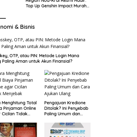
Region Nod-Krai Resmi Hadir:
Top Up Genshin Impact Murah
di VocaGame untuk Jelajah
Wilayah Baru
nomi & Bisnis
key, OTP, atau PIN: Metode Login Mana
 Paling Aman untuk Akun Finansial?
 Menghitung Total
Pengajuan Kredione
a Pinjaman Online
Ditolak? Ini Penyebab
 Cicilan Tidak
Paling Umum dan
jebak
Cara Ajukan Ulang