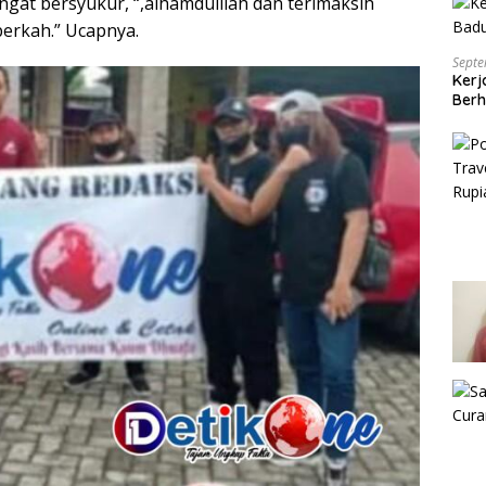
gat bersyukur, “,alhamdulilah dan terimaksih
erkah.” Ucapnya.
Septe
Kerj
Berh