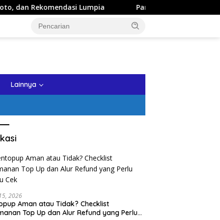
asi Lumpia
Panduan Wisata Keluarga ke Kota Batu: Itin
tutup
Lainnya
kasi
 15, 2026
opup Aman atau Tidak? Checklist
anan Top Up dan Alur Refund yang Perlu