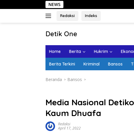
Langsung
NEWS
Sehari 
ke
konten
Redaksi
Indeks
tutup
Detik One
Tajam
Ungkap
Home
Berita
Hukrim
Ekonom
Fakta
Berita Terkini
Kriminal
Bansos
T
Beranda
Bansos
Media Nasional Detik
Kaum Dhuafa
Redaksi
April 17, 2022