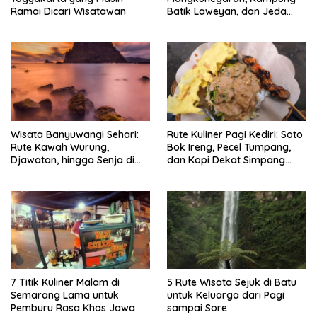
Ramai Dicari Wisatawan
Batik Laweyan, dan Jeda
Timlo-Selat Solo
Wisata Banyuwangi Sehari:
Rute Kuliner Pagi Kediri: Soto
Rute Kawah Wurung,
Bok Ireng, Pecel Tumpang,
Djawatan, hingga Senja di
dan Kopi Dekat Simpang
Pulau Merah
Lima Gumul
7 Titik Kuliner Malam di
5 Rute Wisata Sejuk di Batu
Semarang Lama untuk
untuk Keluarga dari Pagi
Pemburu Rasa Khas Jawa
sampai Sore