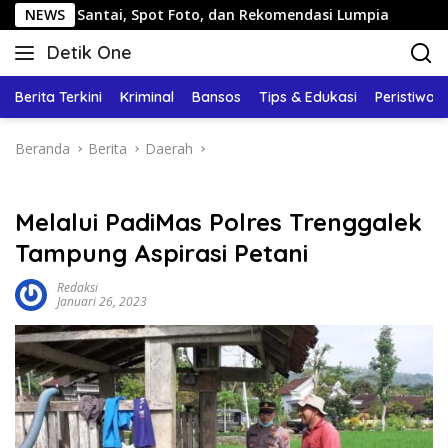
Langsung
tai, Spot Foto, dan Rekomendasi Lumpia
NEWS
Panduan Wisat
ke
Detik One
konten
Tajam
Ungkap
Berita Terkini
Kriminal
Bansos
Tips & Edukasi
Peristiwa
Fakta
Beranda
Berita
Daerah
Melalui PadiMas Polres Trenggalek
Tampung Aspirasi Petani
Redaksi
Januari 26, 2023