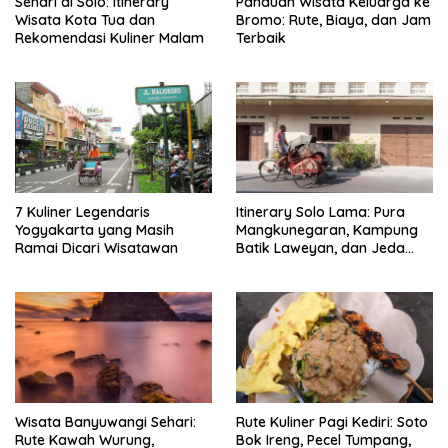
Sehari di Solo: Itinerary
Panduan Wisata Keluarga ke
Wisata Kota Tua dan
Bromo: Rute, Biaya, dan Jam
Rekomendasi Kuliner Malam
Terbaik
7 Kuliner Legendaris
Itinerary Solo Lama: Pura
Yogyakarta yang Masih
Mangkunegaran, Kampung
Ramai Dicari Wisatawan
Batik Laweyan, dan Jeda
Timlo-Selat Solo
Wisata Banyuwangi Sehari:
Rute Kuliner Pagi Kediri: Soto
Rute Kawah Wurung,
Bok Ireng, Pecel Tumpang,