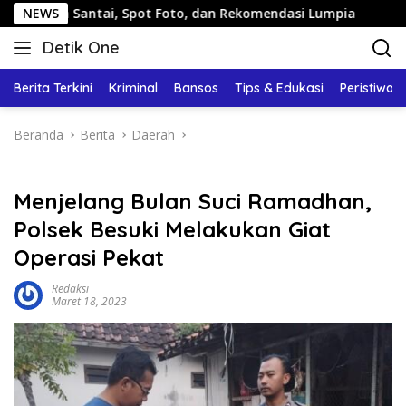
Langsung
ntai, Spot Foto, dan Rekomendasi Lumpia
NEWS
Panduan Wisa
ke
Detik One
konten
Tajam
Ungkap
Berita Terkini
Kriminal
Bansos
Tips & Edukasi
Peristiwa
Fakta
Beranda
Berita
Daerah
Menjelang Bulan Suci Ramadhan,
Polsek Besuki Melakukan Giat
Operasi Pekat
Redaksi
Maret 18, 2023