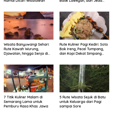
Ramai Dicari Wisatawan
Batik Laweyan, dan Jeda
Timlo-Selat Solo
Wisata Banyuwangi Sehari:
Rute Kuliner Pagi Kediri: Soto
Rute Kawah Wurung,
Bok Ireng, Pecel Tumpang,
Djawatan, hingga Senja di
dan Kopi Dekat Simpang
Pulau Merah
Lima Gumul
7 Titik Kuliner Malam di
5 Rute Wisata Sejuk di Batu
Semarang Lama untuk
untuk Keluarga dari Pagi
Pemburu Rasa Khas Jawa
sampai Sore