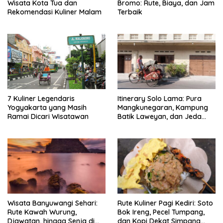
Wisata Kota Tua dan
Bromo: Rute, Biaya, dan Jam
Rekomendasi Kuliner Malam
Terbaik
7 Kuliner Legendaris
Itinerary Solo Lama: Pura
Yogyakarta yang Masih
Mangkunegaran, Kampung
Ramai Dicari Wisatawan
Batik Laweyan, dan Jeda
Timlo-Selat Solo
Wisata Banyuwangi Sehari:
Rute Kuliner Pagi Kediri: Soto
Rute Kawah Wurung,
Bok Ireng, Pecel Tumpang,
Djawatan, hingga Senja di
dan Kopi Dekat Simpang