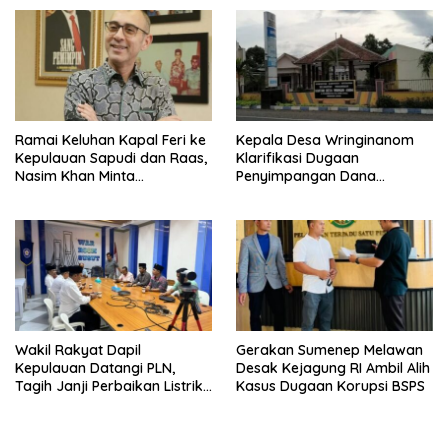
Ramai Keluhan Kapal Feri ke
Kepala Desa Wringinanom
Kepulauan Sapudi dan Raas,
Klarifikasi Dugaan
Nasim Khan Minta
Penyimpangan Dana
Pemerintah Segera Bertindak
BUMDes: “Tidak Benar!”
Wakil Rakyat Dapil
Gerakan Sumenep Melawan
Kepulauan Datangi PLN,
Desak Kejagung RI Ambil Alih
Tagih Janji Perbaikan Listrik
Kasus Dugaan Korupsi BSPS
di Sapudi dan Raas