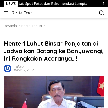
Langsung
i, Spot Foto, dan Rekomendasi Lumpia
NEWS
Panduan Wisata K
ke
Detik One
konten
Tajam
Ungkap
Fakta
Beranda
Berita Terkini
Menteri Luhut Binsar Panjaitan di
Jadwalkan Datang ke Banyuwangi,
Ini Rangkaian Acaranya..!!
Redaksi
Maret 17, 2022