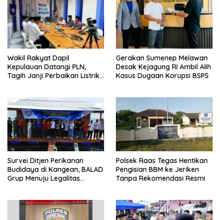
Wakil Rakyat Dapil
Gerakan Sumenep Melawan
Kepulauan Datangi PLN,
Desak Kejagung RI Ambil Alih
Tagih Janji Perbaikan Listrik
Kasus Dugaan Korupsi BSPS
di Sapudi dan Raas
Survei Ditjen Perikanan
Polsek Raas Tegas Hentikan
Budidaya di Kangean, BALAD
Pengisian BBM ke Jeriken
Grup Menuju Legalitas
Tanpa Rekomendasi Resmi
Budidaya Laut Nasional