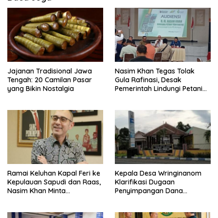
Jajanan Tradisional Jawa
Nasim Khan Tegas Tolak
Tengah: 20 Camilan Pasar
Gula Rafinasi, Desak
yang Bikin Nostalgia
Pemerintah Lindungi Petani
Tebu
Ramai Keluhan Kapal Feri ke
Kepala Desa Wringinanom
Kepulauan Sapudi dan Raas,
Klarifikasi Dugaan
Nasim Khan Minta
Penyimpangan Dana
Pemerintah Segera Bertindak
BUMDes: “Tidak Benar!”