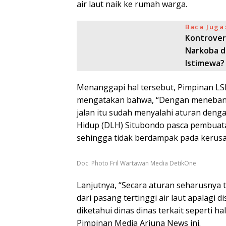
air laut naik ke rumah warga.
Baca Juga
Kontrover
Narkoba d
Istimewa?
Menanggapi hal tersebut, Pimpinan LS
mengatakan bahwa, “Dengan meneban
jalan itu sudah menyalahi aturan deng
Hidup (DLH) Situbondo pasca pembuat
sehingga tidak berdampak pada kerus
Doc. Photo Fril Wartawan Media DetikOne
Lanjutnya, “Secara aturan seharusnya
dari pasang tertinggi air laut apalagi d
diketahui dinas dinas terkait seperti h
Pimpinan Media Arjuna News ini.