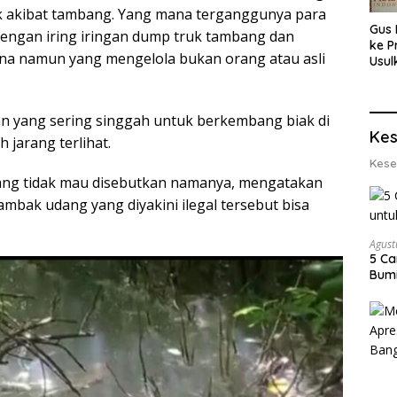
ak akibat tambang. Yang mana terganggunya para
Gus 
engan iring iringan dump truk tambang dan
ke P
na namun yang mengelola bukan orang atau asli
Usul
Eksp
dan 
Lobs
an yang sering singgah untuk berkembang biak di
Kes
 jarang terlihat.
Kese
ang tidak mau disebutkan namanya, mengatakan
bak udang yang diyakini ilegal tersebut bisa
Agust
5 Ca
Bumi