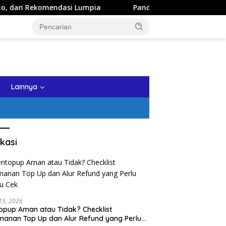
i Lumpia
Panduan Wisata Keluarga ke Kota Batu: Itinera
tutup
Lainnya
kasi
 15, 2026
opup Aman atau Tidak? Checklist
anan Top Up dan Alur Refund yang Perlu