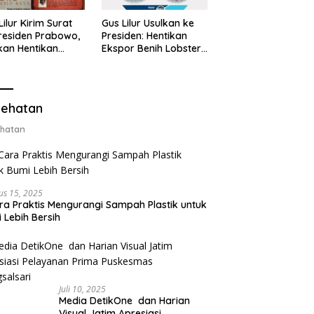
Lilur Kirim Surat
Gus Lilur Usulkan ke
residen Prabowo,
Presiden: Hentikan
kan Hentikan
Ekspor Benih Lobster,
or Benih Lobster
Ganti dengan Ekspor
Ganti Ekspor
Lobster 50 Gram
ter 50 Gram
ehatan
hatan
us 15, 2025
ra Praktis Mengurangi Sampah Plastik untuk
 Lebih Bersih
Juli 10, 2025
Media DetikOne dan Harian
Visual Jatim Apresiasi