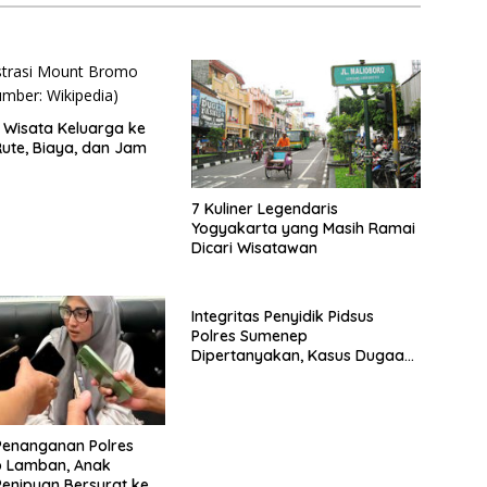
Wisata Keluarga ke
ute, Biaya, dan Jam
7 Kuliner Legendaris
Yogyakarta yang Masih Ramai
Dicari Wisatawan
Integritas Penyidik Pidsus
Polres Sumenep
Dipertanyakan, Kasus Dugaan
Penipuan Oknum LSM Tak
Kunjung Ada Kepastian
Penanganan Polres
 Lamban, Anak
enipuan Bersurat ke