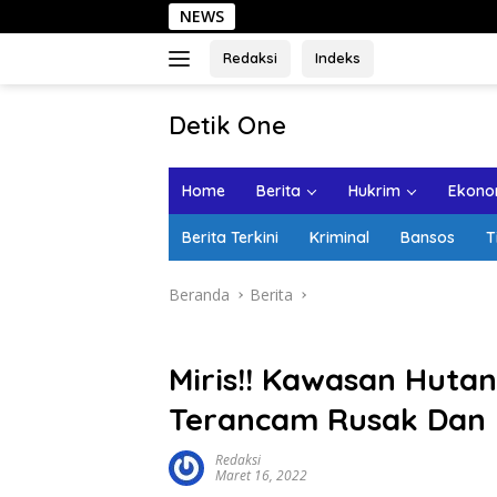
Langsung
NEWS
Sehari di
ke
konten
Redaksi
Indeks
tutup
Detik One
Tajam
Ungkap
Home
Berita
Hukrim
Ekonom
Fakta
Berita Terkini
Kriminal
Bansos
T
Beranda
Berita
Miris!! Kawasan Huta
Terancam Rusak Dan 
Redaksi
Maret 16, 2022