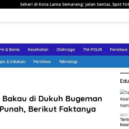
 Kota Lama Semarang: Jalan Santai, Spot Foto, dan Rekomendas
i & Bisnis
Kesehatan
Olahraga
TNI-POLRI
Peristiwa
ips & Edukasi
Peristiwa
Teknologi
Edu
n Bakau di Dukuh Bugeman
Punah, Berikut Faktanya
April
Tent
Keam