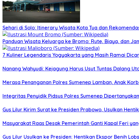
Sehari di Solo: Itinerary Wisata Kota Tua dan Rekomenda
Panduan Wisata Keluarga ke Bromo: Rute, Biaya, dan Ja
7 Kuliner Legendaris Yogyakarta yang Masih Ramai Dica
Nanang Wahyudi: Kejagung Harus Usut Tuntas Dalang U
Merasa Penanganan Polres Sumenep Lamban, Anak Korban
Integritas Penyidik Pidsus Polres Sumenep Dipertanyak
Gus Lilur Kirim Surat ke Presiden Prabowo, Usulkan Hent
Masyarakat Raas Desak Pemerintah Ganti Kapal Feri ya
Gus Lilur Usulkan ke Presiden: Hentikan Ekspor Benih Lo