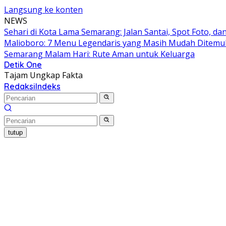
Langsung ke konten
NEWS
Sehari di Kota Lama Semarang: Jalan Santai, Spot Foto, 
Malioboro: 7 Menu Legendaris yang Masih Mudah Ditem
Semarang Malam Hari: Rute Aman untuk Keluarga
Detik One
Tajam Ungkap Fakta
Redaksi
Indeks
tutup