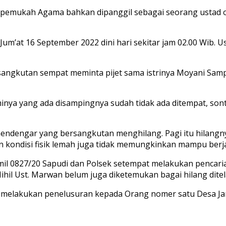
pemukah Agama bahkan dipanggil sebagai seorang ustad ole
m’at 16 September 2022 dini hari sekitar jam 02.00 Wib. U
sangkutan sempat meminta pijet sama istrinya Moyani Sampai
minya yang ada disampingnya sudah tidak ada ditempat, son
mendengar yang bersangkutan menghilang. Pagi itu hilan
 kondisi fisik lemah juga tidak memungkinkan mampu berja
l 0827/20 Sapudi dan Polsek setempat melakukan pencaria
ihil Ust. Marwan belum juga diketemukan bagai hilang dite
 melakukan penelusuran kepada Orang nomer satu Desa Jam