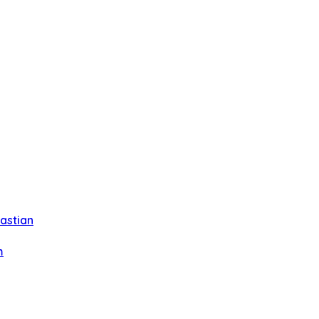
astian
m