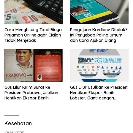
Cara Menghitung Total Biaya
Pengajuan Kredione Ditolak?
Pinjaman Online agar Cicilan
Ini Penyebab Paling Umum
Tidak Menjebak
dan Cara Ajukan Ulang
Gus Lilur Kirim Surat ke
Gus Lilur Usulkan ke Presiden:
Presiden Prabowo, Usulkan
Hentikan Ekspor Benih
Hentikan Ekspor Benih
Lobster, Ganti dengan
Lobster dan Ganti Ekspor
Ekspor Lobster 50 Gram
Lobster 50 Gram
Kesehatan
Kesehatan