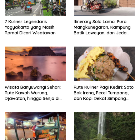
7 Kuliner Legendaris
Itinerary Solo Lama: Pura
Yogyakarta yang Masih
Mangkunegaran, Kampung
Ramai Dicari Wisatawan
Batik Laweyan, dan Jeda
Timlo-Selat Solo
Wisata Banyuwangi Sehari:
Rute Kuliner Pagi Kediri: Soto
Rute Kawah Wurung,
Bok Ireng, Pecel Tumpang,
Djawatan, hingga Senja di
dan Kopi Dekat Simpang
Pulau Merah
Lima Gumul