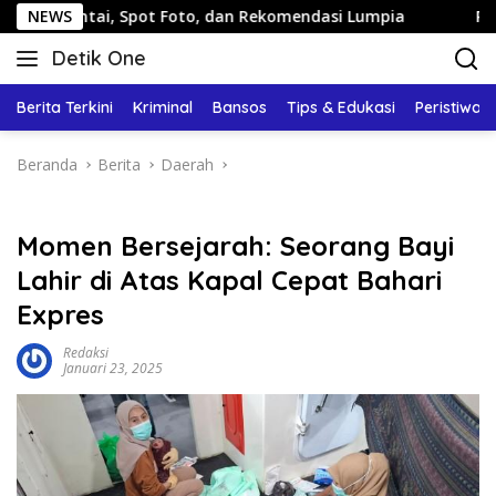
Langsung
, Spot Foto, dan Rekomendasi Lumpia
NEWS
Panduan Wisata K
ke
Detik One
konten
Tajam
Ungkap
Berita Terkini
Kriminal
Bansos
Tips & Edukasi
Peristiwa
Fakta
Beranda
Berita
Daerah
Momen Bersejarah: Seorang Bayi
Lahir di Atas Kapal Cepat Bahari
Expres
Redaksi
Januari 23, 2025